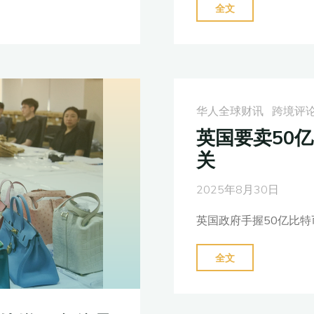
"滴
全文
滴
支
付
7.4
亿
华人全球财讯
跨境评
美
英国要卖50
元
关
和
解
2025年8月30日
美
英国政府手握50亿比特
IPO
诉
"英
全文
讼，
国
计
要
划