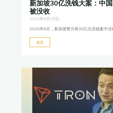
新加坡30亿洗钱大案：中
账
被没收
户
与
2025年8月29日
中
2025年8月，新加坡警方将30亿元洗钱案中没
美
司
"新
全文
法
加
暗
坡
战"
30
亿
洗
钱
大
案：
中
国