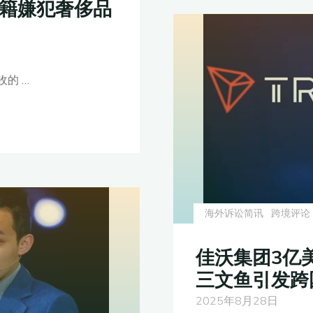
卖
国籍嫌犯奢侈品
赴
50
港
亿
上
比
市"
收的 …
特
币！
疑
似
与
中
国
海外诉讼简讯
跨境评论
案
件
佳沃集团3亿
有
三文鱼引发跨
关"
2025年8月28日