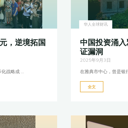
华人全球财讯
中国投资涌入
美元，逆境拓国
证漏洞
2025年9月3日
在雅典市中心，曾是银
化战略成 …
"中
全文
国
投
资
涌
入