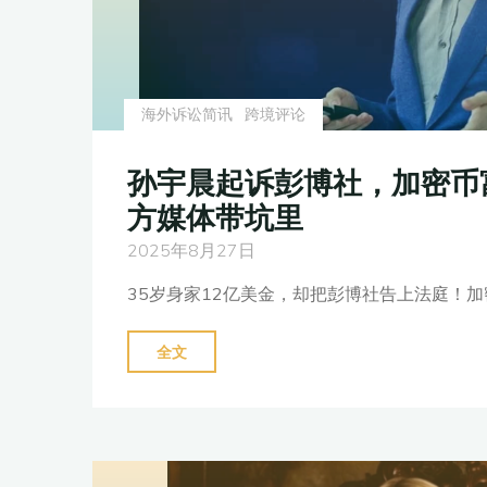
籍
嫌
犯
海外诉讼简讯
跨境评论
奢
侈
孙宇晨起诉彭博社，加密币
品
方媒体带坑里
被
没
2025年8月27日
收"
35岁身家12亿美金，却把彭博社告上法庭！加密
"孙
全文
宇
晨
起
诉