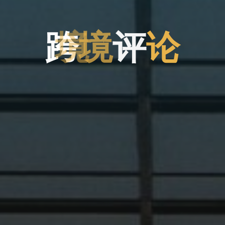
跨
境
评
论