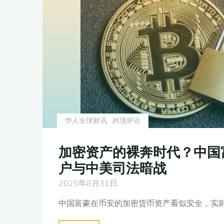
激
增
至
96
亿
美
元，
逆
华人全球财讯
跨境评论
境
拓
加密资产的裸奔时代？中国
国
户与中美司法暗战
际
破
2025年8月31日
局"
中国富豪在币安的加密货币资产看似安全，实则