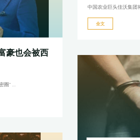
中国农业巨头佳沃集团
"佳
全文
沃
集
团
富豪也会被西
3
亿
美
圈“ …
元
仲
裁
案
登
陆
佛