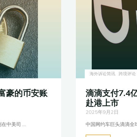
雅
典，
正
在
利
用
希
腊
海外诉讼简讯
跨境评论
黄
金
滴滴支付7.4
富豪的币安账
签
赴港上市
证
漏
2025年9月2日
洞"
中国网约车巨头滴滴全球股份
在中美司 …