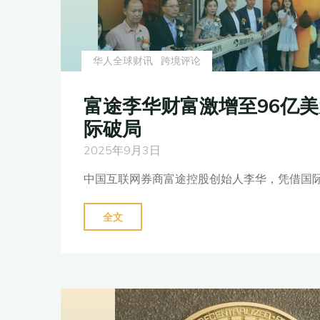
华人全球财讯
跨境评论
富途李华财富激增至96亿
际破局
2025年9月3日
中国互联网券商富途控股创始人李华，凭借国际
"富
全文
途
李
华
财
富