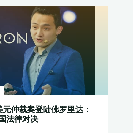
美元仲裁案登陆佛罗里达：
国法律对决