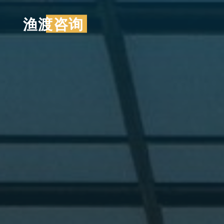
跳
渔渡咨询
至
内
容