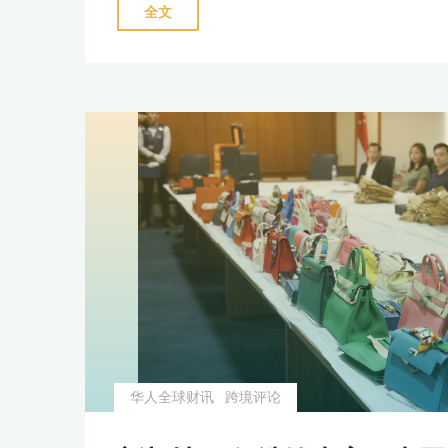
"加
全文
密
资
产
的
裸
奔
时
代？
中
国
富
豪
的
华人全球财讯
跨境评论
币
安