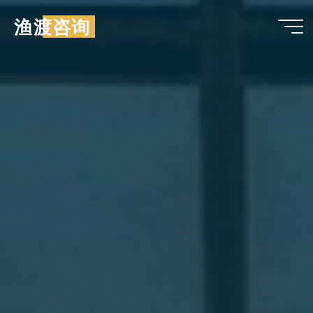
跳
渔渡咨询
至
内
容