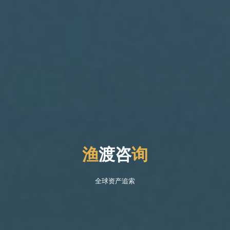
渔
渡
咨
询
咨
全球资产追索