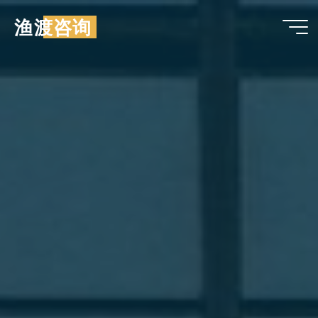
跳
渔渡咨询
至
内
容