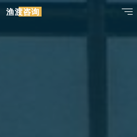
跳
渔渡咨询
至
内
容