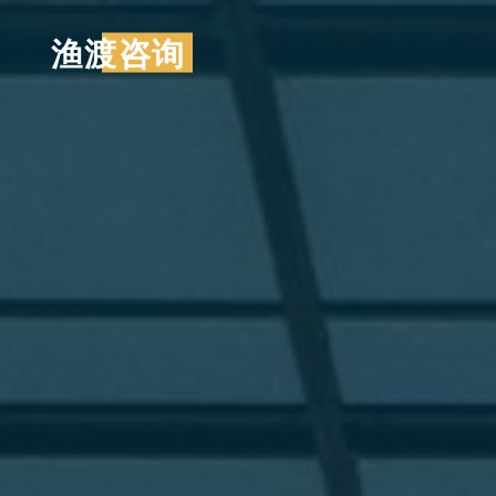
跳
渔渡咨询
至
内
容