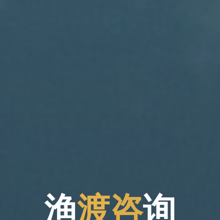
渔
渡
询
咨
询