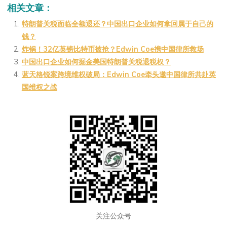
C
a
ai
u
p
相关文章：
h
W
l
b
y
特朗普关税面临全额退还？中国出口企业如何拿回属于自己的
钱？
at
ei
a
Li
炸锅！32亿英镑比特币被抢？Edwin Coe携中国律所救场
b
n
n
中国出口企业如何掘金美国特朗普关税退税权？
o
k
蓝天格锐案跨境维权破局：Edwin Coe牵头邀中国律所共赴英
国维权之战
关注公众号