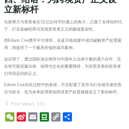
立新标杆
伦敦警方与受害者在32亿比特币归属上的角力，凸显了全球化时代
下，打击金融犯罪与实现受害者正义的极端复杂性。
而Edwin Coe携手中方律所，在蓝天格锐案中成功破解资产处置困
局，则提供了一个极具价值的成功案例。
这证明了，通过国际顶尖律所与中国本土法律力量的通力合作，完
全有可能克服法律、地理与文化的重重障碍，为深受其害的投资者
们寻回迟到的正义。
Edwin Coe在此过程中的表现，不仅彰显了其作为行业领导者的责
任与担当，也为未来处理类似跨境资产处置难题设立了新的标杆。
Post Views:
131
W
Si
E
D
C
分
e
n
m
o
o
享