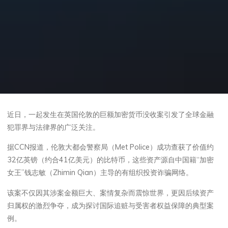
近日，一起发生在英国伦敦的巨额加密货币没收案引发了全球金融
犯罪界与法律界的广泛关注。
据CCN报道，伦敦大都会警察局（Met Police）成功查获了价值约
32亿英镑（约合41亿美元）的比特币，这些资产源自中国籍“加密
女王”钱志敏（Zhimin Qian）主导的有组织投资诈骗网络。
该案不仅因其涉案金额巨大、案情复杂而震惊世界，更因后续资产
归属权的激烈争夺，成为探讨国际追赃与受害者权益保障的典型案
例。