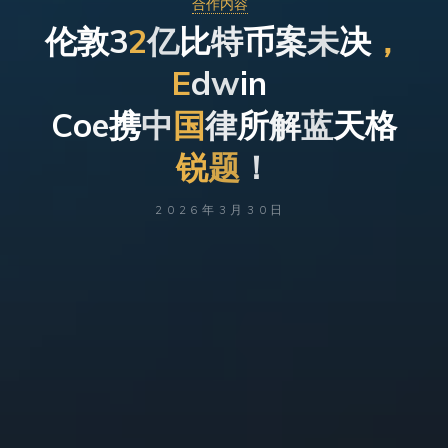
合作内容
伦
敦
3
2
亿
比
特
币
案
未
决
，
E
d
w
i
n
C
o
e
携
中
国
律
所
解
蓝
天
格
锐
题
！
2026年3月30日