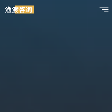
跳
渔渡咨询
至
内
容