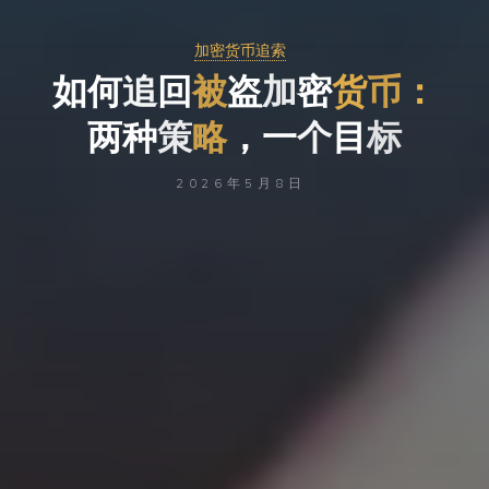
加密货币追索
如
何
追
回
被
盗
加
密
货
币
：
两
种
策
略
，
一
个
目
标
2026年5月8日