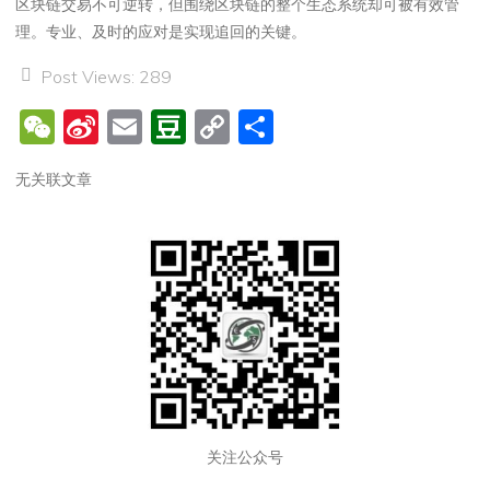
区块链交易不可逆转，但围绕区块链的整个生态系统却可被有效管
理。专业、及时的应对是实现追回的关键。
Post Views:
289
W
Si
E
D
C
分
e
n
m
o
o
享
无关联文章
C
a
ai
u
p
h
W
l
b
y
at
ei
a
Li
b
n
n
o
k
关注公众号