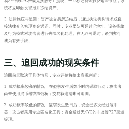
易柜台或KYC合规兑换服务）提现。一旦标记资金触及这些节点，系
统将立即触发警报并冻结资产。
3. 法律施压与追回：资产被交易所冻结后，通过执法机构请求或直
接法律介入实现资金返还。同时，专业团队可通过IP地址、设备指纹
及行为模式对攻击者进行去匿名化处理。在无路可退时，谈判亦可
成为有效手段。
三、追回成功的现实条件
追回前景取决于具体情形，专业评估将给出客观判断：
1. 成功概率较高的情况：在盗窃发生后数小时内采取行动；攻击者
尚未使用混币器或跨链桥；交易轨迹清晰可追溯。
2. 成功概率较低的情况：盗窃发生数日后，资金已多次经过混币
器；攻击者采用专业匿名化工具；资金通过无KYC的非监管P2P渠道
提现。