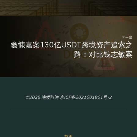
下一篇
鑫慷嘉案130亿USDT跨境资产追索之
路：对比钱志敏案
©2025 渔渡咨询 京ICP备2021001801号-2
首页