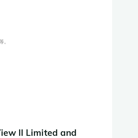
：
等。
iew II Limited and