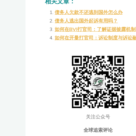
C
a
ai
u
p
相关文章：
h
W
l
b
y
债务人欠款不还逃到国外怎么办
at
ei
a
Li
债务人逃出国外起诉有用吗？
b
n
n
如何在BVI打官司：了解证据披露机制
如何在开曼打官司：诉讼制度与诉讼
o
k
关注公众号
全球追索评论