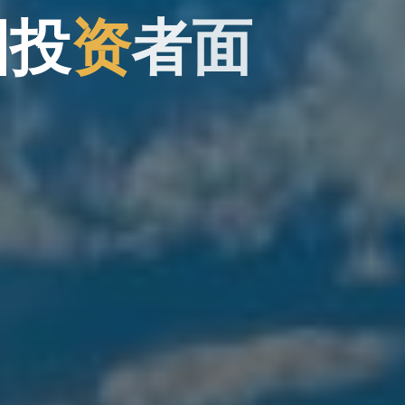
国
国
投
资
者
者
面