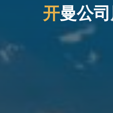
开
曼
公
司