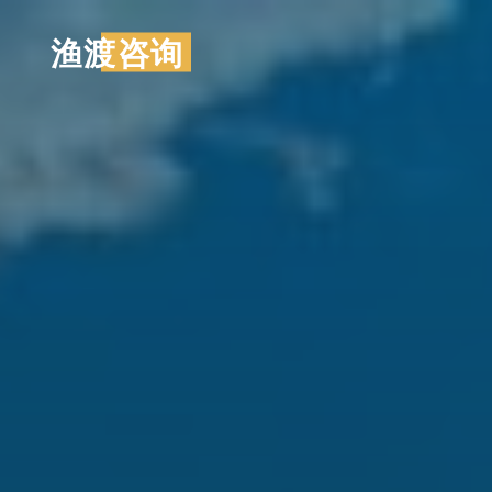
跳
渔渡咨询
至
内
容