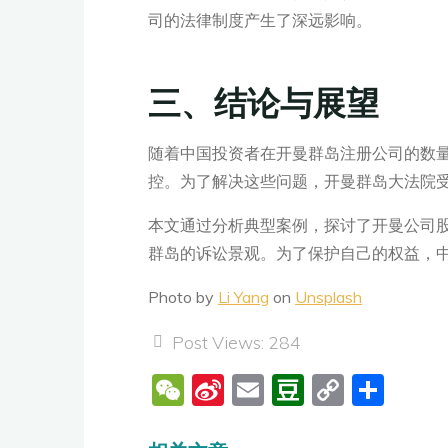
司的法律制度产生了深远影响。
三、结论与展望
随着中国投资者在开曼群岛注册公司的数
控。为了解决这些问题，开曼群岛大法院
本文通过分析典型案例，探讨了开曼公司
群岛的诉讼景观。为了保护自己的权益，
Photo by
Li Yang
on
Unsplash
Post Views:
284
W
Si
E
D
C
分
e
n
m
o
o
享