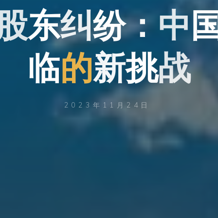
股
东
东
纠
纷
：
中
中
临
的
新
挑
战
2023年11月24日