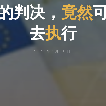
的
判
决
，
竟
然
去
行
执
行
2024年4月10日