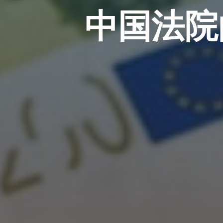
中
国
法
院