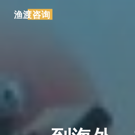
跳
渔渡咨询
至
内
容