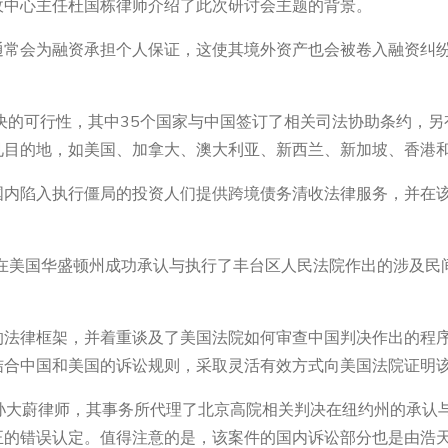
收中心主任杜国栋律师介绍了此次研讨会主题的背景。
通常会为融资承担个人保证，这使其境外资产也会被卷入融资纠
决的可行性，其中35个国家与中国签订了相关司法协助条约，另
目的地，如美国、加拿大、澳大利亚、新西兰、新加坡、香港和
国内陷入执行僵局的投资人们提供跨境债务清收法律服务，并在
，曾在美国华盛顿州成功承认与执行了丰台区人民法院作出的涉及
的法律框架，并着重谈及了美国法院如何审查中国判决作出的程
结合中国和美国的诉讼规则，采取灵活有效方式向美国法院证明
所的公孙大蔚律师，其事务所代理了北京高院相关判决在纽约州的承
正的错误认定。值得注意的是，该案件的国内诉讼部分也是由浩