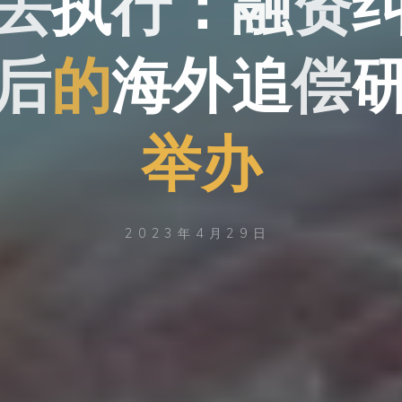
去
执
行
：
融
融
资
资
后
的
海
外
追
偿
举
办
2023年4月29日