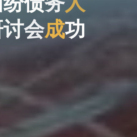
纠
纷
纷
债
务
人
研
讨
会
会
成
功
功