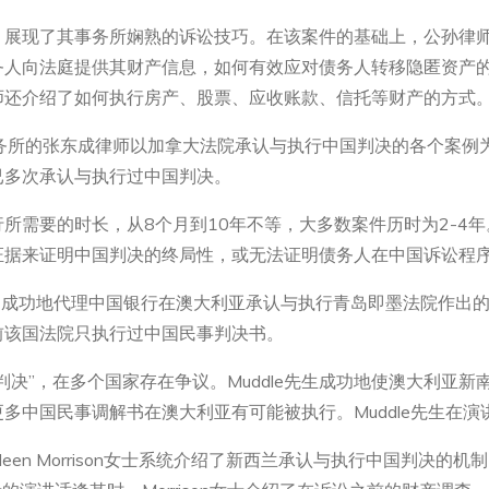
，展现了其事务所娴熟的诉讼技巧。在该案件的基础上，公孙律
务人向法庭提供其财产信息，如何有效应对债务人转移隐匿资产
师还介绍了如何执行房产、股票、应收账款、信托等财产的方式
律师事务所的张东成律师以加拿大法院承认与执行中国判决的各个案
已多次承认与执行过中国判决。
所需要的时长，从8个月到10年不等，大多数案件历时为2-4
证据来证明中国判决的终局性，或无法证明债务人在中国诉讼程
e先生曾成功地代理中国银行在澳大利亚承认与执行青岛即墨法院作
前该国法院只执行过中国民事判决书。
判决”，在多个国家存在争议。Muddle先生成功地使澳大利亚
多中国民事调解书在澳大利亚有可能被执行。Muddle先生在
所的Kathleen Morrison女士系统介绍了新西兰承认与执行中国