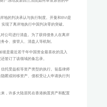
调查、财产冻结及新西兰法院如何审查原告的申
个离岸地的判决承认与执行制度。开曼和BVI是
决，实现了离岸地执行中国判决零的突破。
以对公司进行清盘。为了获得债务人在离岸
债务令、接管人、清盘人等机制。
新加坡是最近若干年中国资金最喜欢的流入
院还签订了该领域的备忘录。
、信托受益权等资产类型的执行。翁磊律师
告隐匿或转移资产、债权受让人申请执行判
往来，许多大陆居民在香港购置房产和配置