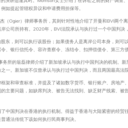
女士的演讲适逢其时。Morrison女士介绍了在诉讼之前的财产
，例如提起管辖权异议和申请费用担保等。
名的奥杰（Ogier）律师事务所，其则针对性地介绍了开曼和BVI两
岸公司所持有。2020年，BVI法院承认与执行过一个中国判
司的股东，则可以执行该股份；如果债务人是离岸公司本身，则可
露令、银行信托令、容许查察令、冻结令、扣押偿债令、第三方
）律师事务所的翁磊律师介绍了新加坡承认与执行中国判决的机制。
向之一。新加坡不仅曾承认与执行过中国判决，而且两国最高法
律框架和审查标准，并提及了诸如数字货币、银行账户、房地产
到的主要问题，如缺席判决、被告无法找到、缺乏财产线索、被
绍了中国判决在香港的执行机制。得益于香港与大陆紧密的经贸
在普通法传统下该如何执行民商事判决。