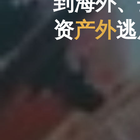
到
到
海
外
、
、
资
产
外
逃