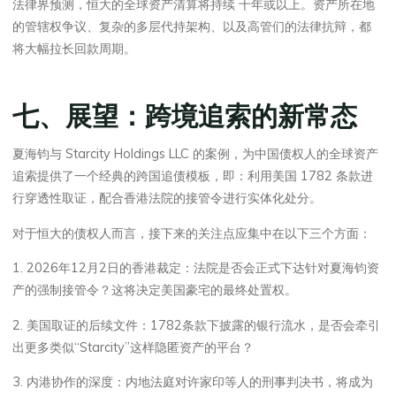
法律界预测，恒大的全球资产清算将持续 十年或以上。资产所在地
的管辖权争议、复杂的多层代持架构、以及高管们的法律抗辩，都
将大幅拉长回款周期。
七、展望：跨境追索的新常态
夏海钧与 Starcity Holdings LLC 的案例，为中国债权人的全球资产
追索提供了一个经典的跨国追债模板，即：利用美国 1782 条款进
行穿透性取证，配合香港法院的接管令进行实体化处分。
对于恒大的债权人而言，接下来的关注点应集中在以下三个方面：
1. 2026年12月2日的香港裁定：法院是否会正式下达针对夏海钧资
产的强制接管令？这将决定美国豪宅的最终处置权。
2. 美国取证的后续文件：1782条款下披露的银行流水，是否会牵引
出更多类似“Starcity”这样隐匿资产的平台？
3. 内港协作的深度：内地法庭对许家印等人的刑事判决书，将成为