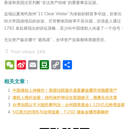
香港和美国法官判断“非法资产转移”的重要事实证据。
这场以夏海钧加州“11 Clear Water”为坐标的财富争夺战，折射出
恒大帝国崩塌后的余波。尽管整体回收率不容乐观，但清盘人通过
1782 条款展现出的诉讼策略，至少向中国债权人传递了一个信号：
无论资产躲在哪个“避风港”，全球资产追索都将尾随而至。
Post Views:
249
W
Si
E
D
C
分
e
n
m
o
o
享
C
a
ai
u
p
相关文章：
h
W
l
b
y
中国债权人神操作！美国法院逼外逃富豪披露所有隐匿资产
债权人境外追索：信托保护神话在英国破灭，俄寡头也失算
at
ei
a
Li
台湾法院认可大陆民事判决：台州国资基金1.125亿元跨境追索
b
n
n
5亿美元的消失与全球追索：TUSD 储备金挪用案解析
o
k