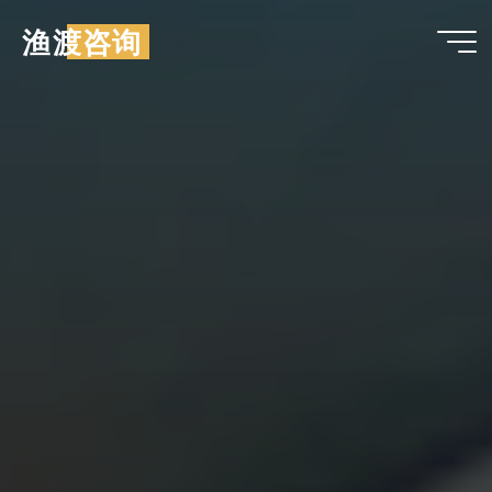
跳
渔渡咨询
至
内
容