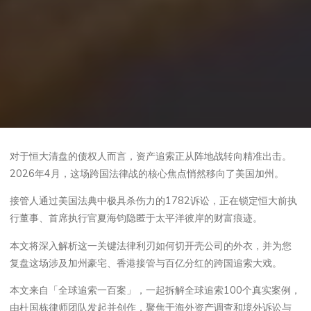
对于恒大清盘的债权人而言，资产追索正从阵地战转向精准出击。
2026年4月，这场跨国法律战的核心焦点悄然移向了美国加州。
接管人通过美国法典中极具杀伤力的1782诉讼，正在锁定恒大前执
行董事、首席执行官夏海钧隐匿于太平洋彼岸的财富痕迹。
本文将深入解析这一关键法律利刃如何切开壳公司的外衣，并为您
复盘这场涉及加州豪宅、香港接管与百亿分红的跨国追索大戏。
本文来自「全球追索一百案」，一起拆解全球追索100个真实案例，
由杜国栋律师团队发起并创作，聚焦于海外资产调查和境外诉讼与