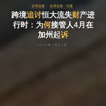
全球追索
全球追索一百案
跨
境
追
讨
恒
大
流
失
财
产
进
行
时
：
为
何
接
管
人
4
月
在
加
州
起
诉
2026年4月17日