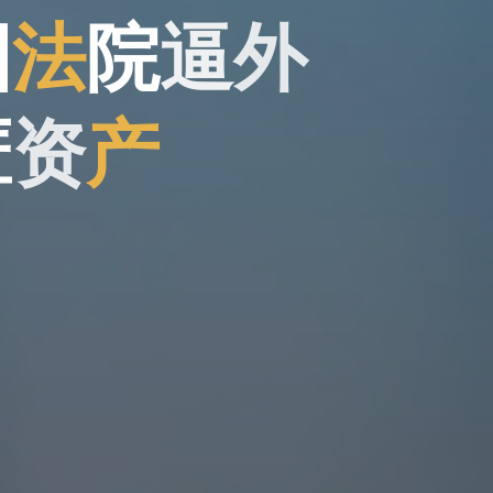
国
法
院
逼
外
匿
资
产