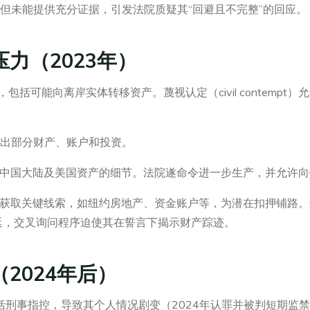
但未能提供充分证据，引发法院质疑其“回避且不完整”的回应。
力（2023年）
包括可能向离岸实体转移资产。蔑视认定（civil contemp
列出部分财产、账户和投资。
、中国大陆及美国资产的细节。法院遂命令进一步生产，并允许
步获取关键线索，如纽约房地产、资金账户等，为潜在扣押铺路
延，交叉询问程序迫使其在誓言下揭示财产踪迹。
2024年后）
包括刑事指控，导致其个人情况剧变（2024年认罪并被判短期监