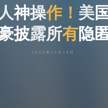
人
神
操
作
！
美
豪
披
露
所
有
隐
2025年12月29日