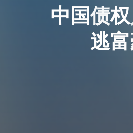
中
国
债
权
逃
富