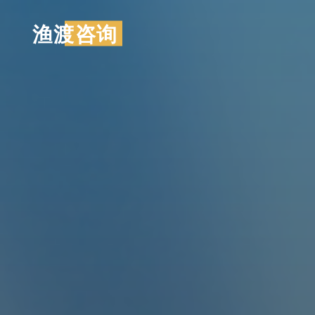
跳
渔渡咨询
至
内
容