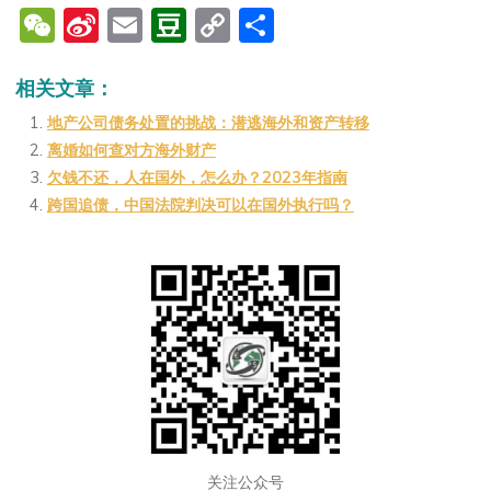
W
Si
E
D
C
分
e
n
m
o
o
享
C
a
ai
u
p
相关文章：
h
W
l
b
y
地产公司债务处置的挑战：潜逃海外和资产转移
离婚如何查对方海外财产
at
ei
a
Li
欠钱不还，人在国外，怎么办？2023年指南
b
n
n
跨国追债，中国法院判决可以在国外执行吗？
o
k
关注公众号