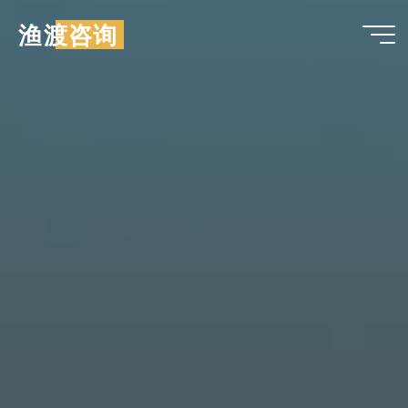
跳
渔渡咨询
至
内
容