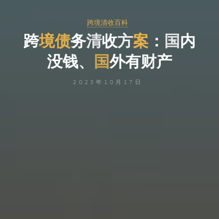
跨境清收百科
跨
境
务
债
务
清
收
方
案
：
国
内
没
钱
、
国
外
有
财
产
产
2023年10月17日