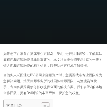
如果您正在准备在英属维尔京群岛（BVI）进行法律诉讼，了解其法
庭程序和诉讼融资是非常重要的。本文将向您介绍BVI法庭的一些关
键方面和诉讼融资的相关信息，以帮助您更好地了解情况。
当债务人试图通过BVI公司来隐藏资产时，您需要找准专业团队来为
您解决问题。浩天律师事务所的杜国栋律师团队，与渔渡咨询携
手，专为各类跨境债务催收提供全面的解决方案。我们在BVI的本地
合作团队，拥有BVI诉讼的丰富经验，保护您的权益。
文章目录