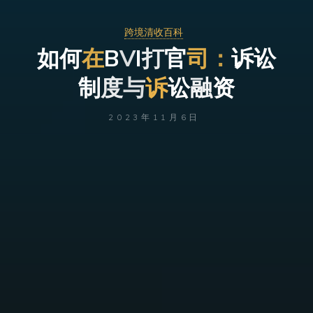
跨境清收百科
如
何
在
B
V
I
打
官
司
：
诉
讼
制
度
与
诉
讼
融
资
2023年11月6日