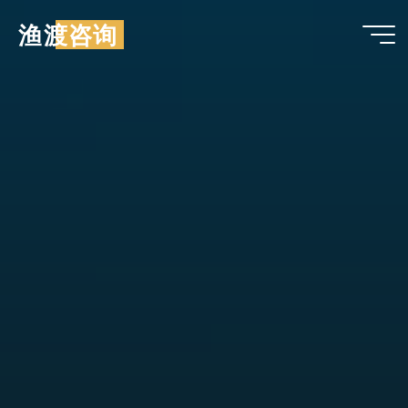
跳
渔渡咨询
至
内
容