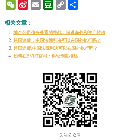
W
Si
E
D
C
分
e
n
m
o
o
享
C
a
ai
u
p
相关文章：
h
W
l
b
y
地产公司债务处置的挑战：潜逃海外和资产转移
跨国追债，中国法院判决可以在国外执行吗？
at
ei
a
Li
跨国追债,中国法院判决可以在国外执行吗？
b
n
n
如何在BVI打官司：诉讼制度概述
o
k
关注公众号