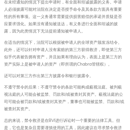
在未经通知的情况下提出申请时，有全面和坦诚披露的义务。申请
人必须披露可能对法院在决定是否授予命令及其条款方面具有重要
性的所有事项。这一义务通常需要提供损害赔偿的承诺并质疑是否
应要求强化。如果没有通知被送达，有义务进行全面和坦诚的披
露，因为此类情况下无法提前通知被申请人。
在适当的情况下，法院可以根据被申请人的全球资产颁发冻结令。
此外，还可以针对申请人没有索赔的第三方获得救济，即使第三方
似乎代表被告拥有资产，并且如果有理由认为，表面上是第三方的
资产实际上是被申请人的资产（即所谓的Chabra管辖权）。
还可以对第三方作出第三方披露令和银行披露令。
不遵守禁令的后果：不遵守禁令的条款可能构成藐视法庭。被判藐
视法庭的人可能会被监禁、罚款和/或被查封其资产。藐视法庭的公
司可能会被罚款和/或被查封其资产，董事也可能被监禁、罚款和/或
被查封其资产。
总的来说，禁令救济是在BVI进行诉讼时一个重要的法律工具。但
是，它也是复杂且需要谨慎使用的工具，因此建议在寻求禁令救济