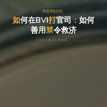
跨境清收百科
如
何
在
B
V
I
打
官
司
：
如
何
善
用
禁
令
救
济
2023年11月8日