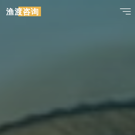
跳
渔渡咨询
至
内
容