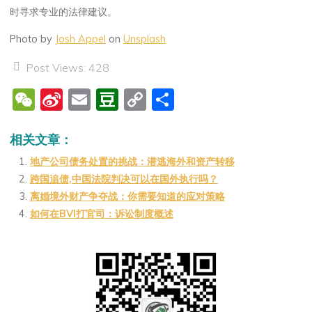
时寻求专业的法律建议。
Photo by
Josh Appel
on
Unsplash
Post Views:
428
W
Si
E
D
C
分
e
n
m
o
o
享
C
a
ai
u
p
相关文章：
h
W
l
b
y
地产公司债务处置的挑战：潜逃海外和资产转移
跨国追债,中国法院判决可以在国外执行吗？
at
ei
a
Li
离婚境外财产争夺战：你需要知道的应对策略
b
n
n
如何在BVI打官司：诉讼制度概述
o
k