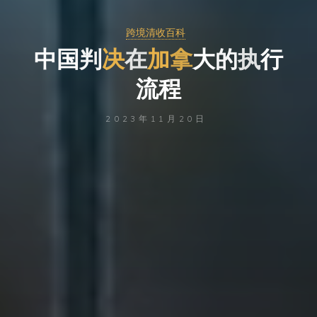
跨境清收百科
中
国
判
决
在
加
拿
大
的
执
行
流
程
2023年11月20日