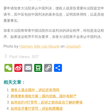
要申请加拿大法院承认中国判决，债权人或原告需要向法院提交申
请书，其中应包括中国判决的基本信息，证明其终局性，以及其他
重要事实。
加拿大法院将审查中国法院作出该判决的诉讼程序，特别是送达程
序。如果送达程序不符合要求，加拿大法院将不会承认中国判决。
Photo by
Harmen Jelle van Mourik
on
Unsplash
Post Views:
307
W
Si
E
D
C
分
e
n
m
o
o
享
C
a
ai
u
p
相关文章：
h
W
l
b
y
债务人逃去国外，诉讼还有用吗
跨境债务清收方案：国内没钱、国外有财产
at
ei
a
Li
如何在BVI打官司：起诉之前你应当了解的事项
b
n
n
如何在开曼打官司：诉讼制度概述