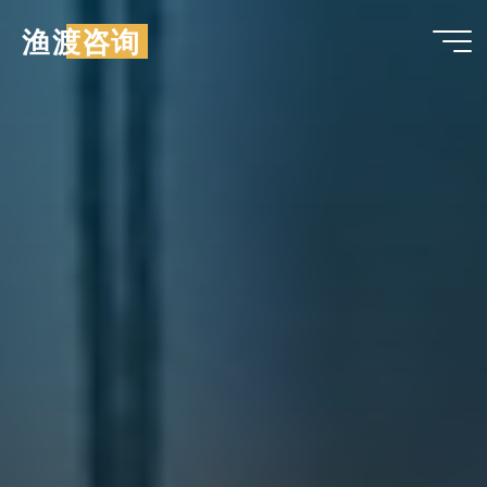
跳
渔渡咨询
至
内
容