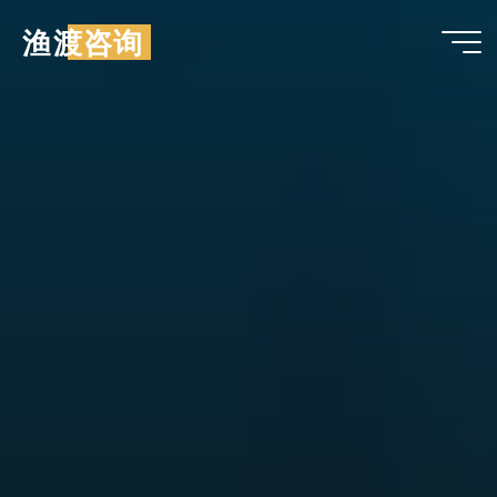
跳
渔渡咨询
至
内
容