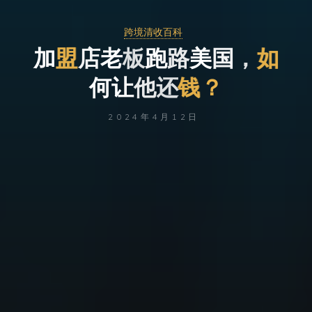
跨境清收百科
加
盟
店
老
板
跑
路
美
国
，
如
何
让
他
还
钱
？
2024年4月12日