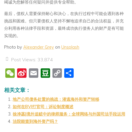
竭诚为您解答任何疑问并提供专业帮助。
最后，债权人需要保持耐心和决心，在执行过程中可能会遇到各种
挑战和困难。但只要债权人坚持不懈地追求自己的合法权益，并充
分利用各种法律手段和资源，最终成功执行债务人的财产是有可能
实现的。
Photo by
Alexander Grey
on
Unsplash
Post Views:
33,874
W
Si
E
D
C
分
e
n
m
o
o
享
C
a
ai
u
p
相关文章：
h
W
l
b
y
地产公司债务处置的挑战：潜逃海外和资产转移
如何在BVI打官司：诉讼制度概述
at
ei
a
Li
徐净菡|境外追赃中的律师服务：全球网络与外国司法手段运用
b
n
n
法院能查到海外资产吗？
o
k