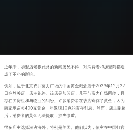
近年来，加盟店老板跑路的新闻屡见不鲜，对消费者和加盟商都造
成了不小的影响。
例如，位于北京双井富力广场的中国黄金概念店于2023年12月27
日突然关店，店主跑路。该店是加盟店，几乎与富力广场同龄，且
存在欠房租和与物业的纠纷。许多消费者在该店寄存了黄金，因为
商家承诺每400克黄金一年返现10克的寄存利息。然而，店主跑路
后，消费者的黄金无法提取，损失惨重。
很多店主选择潜逃海外，特别是美国。他们以为，债主在中国打官