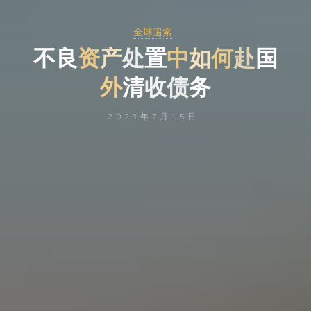
全球追索
不
良
资
产
产
处
置
中
如
如
何
赴
赴
国
外
清
收
债
务
2023年7月15日