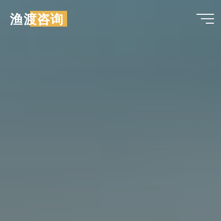
跳
渔渡咨询
至
内
容