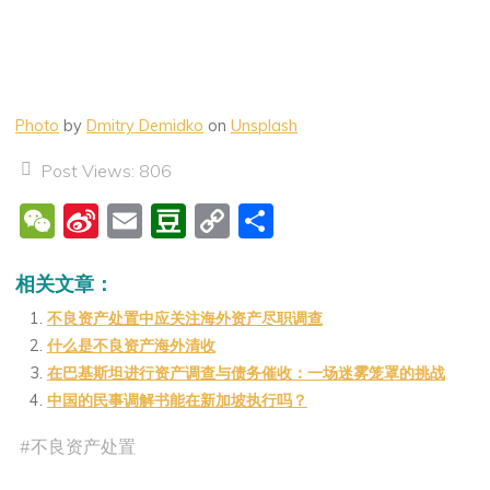
Photo
by
Dmitry Demidko
on
Unsplash
Post Views:
806
W
Si
E
D
C
分
e
n
m
o
o
享
C
a
ai
u
p
相关文章：
h
W
l
b
y
不良资产处置中应关注海外资产尽职调查
什么是不良资产海外清收
at
ei
a
Li
在巴基斯坦进行资产调查与债务催收：一场迷雾笼罩的挑战
b
n
n
中国的民事调解书能在新加坡执行吗？
o
k
#
不良资产处置