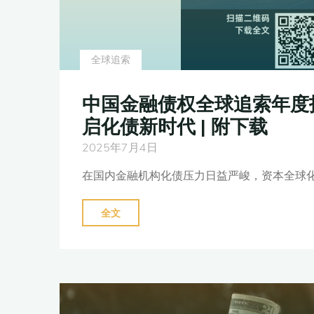
全球追索
中国金融债权全球追索年度
启化债新时代 | 附下载
2025年7月4日
在国内金融机构化债压力日益严峻，资本全球化
"中
全文
国
金
融
债
权