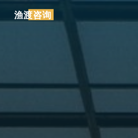
跳
渔渡咨询
至
内
容