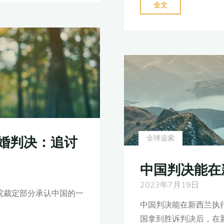
"中
全文
国
判
决
也
可
在
哪
些
国
婚判决：追讨
全球追索
家
执
中国判决能在
行？
2023年7月19日
跨
法院裁定部分承认中国的一
境
中国判决能在新西兰执
债
国拿到胜诉判决后，在