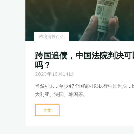
全
球
追
索
跨境清收百科
年
度
跨国追债，中国法院判决可
报
吗？
告
发
2023年10月14日
布：
当然可以，至少47个国家可以执行中国判决，
开
大利亚、法国、韩国等。
启
化
"跨
全文
债
国
新
追
时