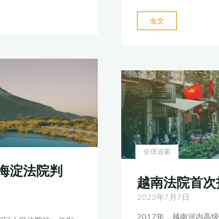
务
催
"中
全文
收"
国
判
决
能
在
新
西
兰
执
全球追索
行
海淀法院判
吗?"
越南法院首次
2023年7月7日
2017年，越南河内