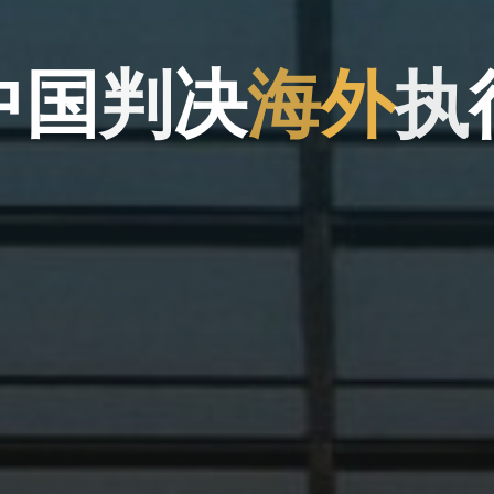
中
国
判
决
海
外
执