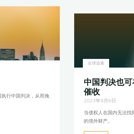
欠
了
钱，
跑
出
国
逃
全球追索
避
债
中国判决也可
务，
催收
怎
国执行中国判决，从而挽
么
2023年9月6日
办"
当债权人在国内无法找
的境外财产。