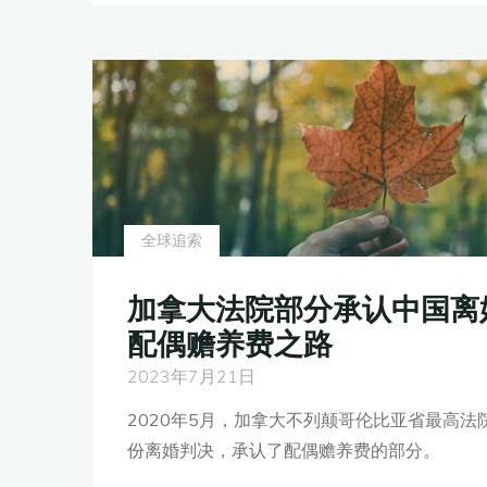
判
决
在
美
国
执
行
指
全球追索
南"
加拿大法院部分承认中国离
配偶赡养费之路
2023年7月21日
2020年5月，加拿大不列颠哥伦比亚省最高
份离婚判决，承认了配偶赡养费的部分。