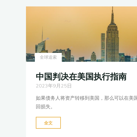
债，
代
中
|
国
附
法
下
院
载"
判
决
全球追索
可
以
中国判决在美国执行指南
在
2023年9月25日
国
外
如果债务人将资产转移到美国，那么可以在美
执
回损失。
行
吗？"
"中
全文
国