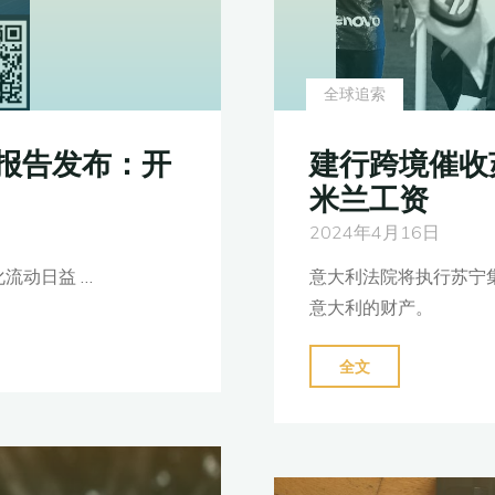
全球追索
建行跨境催收
报告发布：开
米兰工资
2024年4月16日
意大利法院将执行苏宁
流动日益 …
意大利的财产。
"建
全文
行
跨
境
催