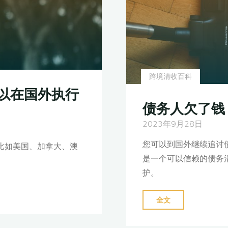
收
苏
宁
公
子
跨境清收百科
张
以在国外执行
康
债务人欠了钱
阳，
2023年9月28日
执
行
您可以到国外继续追讨
比如美国、加拿大、澳
国
是一个可以信赖的债务
际
护。
米
兰
"债
全文
工
务
资"
人