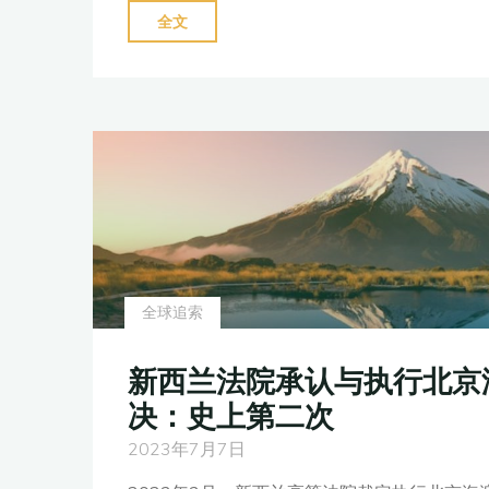
"加
全文
拿
大
法
院
部
分
承
认
中
全球追索
国
离
新西兰法院承认与执行北京
婚
决：史上第二次
判
决：
2023年7月7日
追