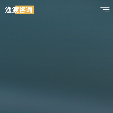
跳
渔渡咨询
至
内
容