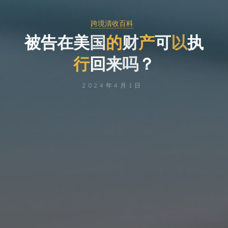
跨境清收百科
被
告
在
美
国
的
财
产
可
以
执
行
回
来
吗
？
2024年4月1日