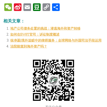
W
Si
E
D
C
分
e
n
m
o
o
享
C
a
ai
u
p
相关文章：
h
W
l
b
y
地产公司债务处置的挑战：潜逃海外和资产转移
如何在BVI打官司：诉讼制度概述
at
ei
a
Li
徐净菡|境外追赃中的律师服务：全球网络与外国司法手段运用
b
n
n
法院能查到海外资产吗？
o
k