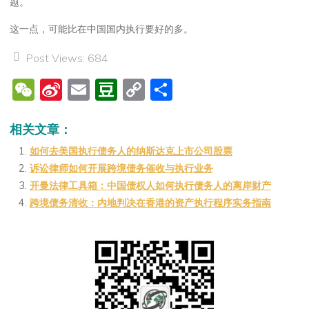
题。
这一点，可能比在中国国内执行要好的多。
Post Views:
684
W
Si
E
D
C
分
e
n
m
o
o
享
C
a
ai
u
p
相关文章：
h
W
l
b
y
如何去美国执行债务人的纳斯达克上市公司股票
诉讼律师如何开展跨境债务催收与执行业务
at
ei
a
Li
开曼法律工具箱：中国债权人如何执行债务人的离岸财产
b
n
n
跨境债务清收：内地判决在香港的资产执行程序实务指南
o
k