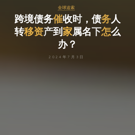
全球追索
跨
跨
境
债
务
催
收
时
，
债
务
人
转
移
资
产
到
家
属
属
名
下
下
怎
么
么
办
办
？
2024年7月3日