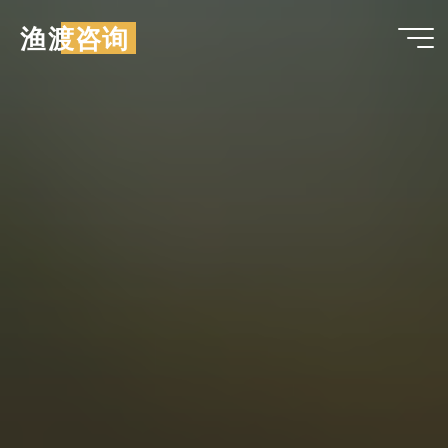
跳
渔渡咨询
至
内
容