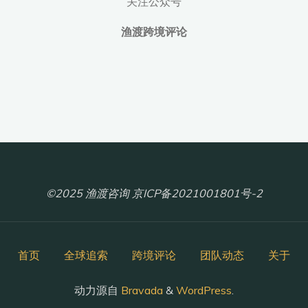
关注公众号
执
渔渡跨境评论
行
与
国
际
追
索
协
同
并
©2025 渔渡咨询 京ICP备2021001801号-2
进"
首页
全球追索
跨境评论
团队动态
关于
动力源自
Bravada
&
WordPress
.