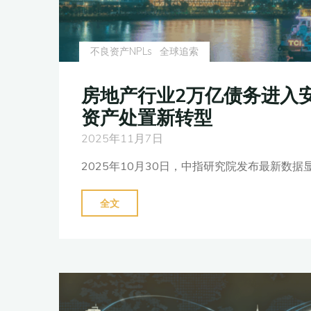
不良资产NPLs
全球追索
房地产行业2万亿债务进入
资产处置新转型
2025年11月7日
2025年10月30日，中指研究院发布最新数据显
"房
全文
地
产
行
业
2