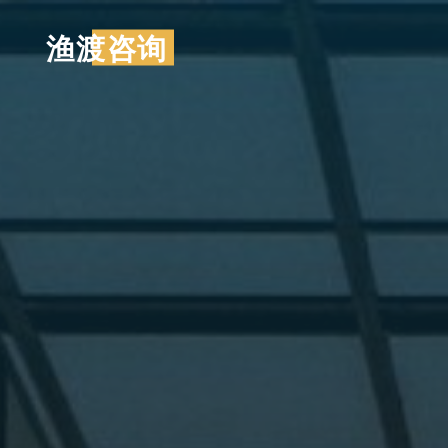
跳
渔渡咨询
至
内
容