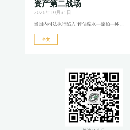
资产第二战场
良
2025年10月31日
资
产
当国内司法执行陷入”评估缩水—流拍—终 …
全
球
"抵
全文
化
押
破
物
局"
流
拍
率
超
70%？
跨
境
执
行