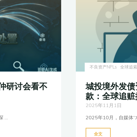
资
产
境
外
追
索
可
行
不良资产NPLs
全球追
性
分
仲研讨会看不
城投境外发债
析
款：全球追赃
报
2025年11月1日
告"
 …
2025年10月，自媒体“
"城
全文