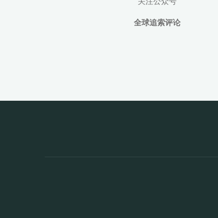
关注公众号
打
全球追索评论
开
不
良
资
产
第
二
战
场"