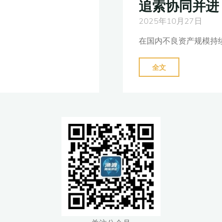
追索协同并进
全
2025年10月27日
球
追
在国内不良资产规模持
赃
推
"不
全文
演"
良
资
产
处
置
前
沿
探
索：
境
内