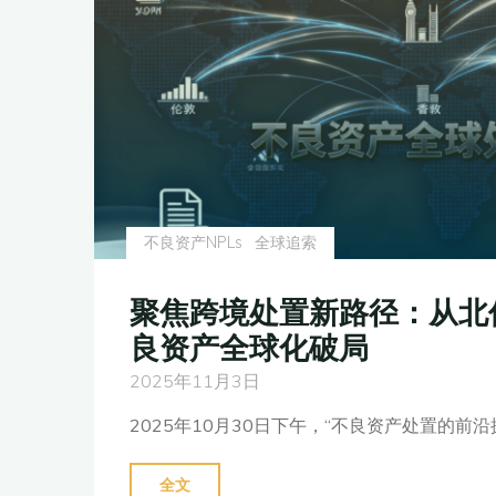
万
亿
债
务
进
入
安
全
不良资产NPLs
全球追索
期，
不
聚焦跨境处置新路径：从北
良
良资产全球化破局
资
2025年11月3日
产
处
2025年10月30日下午，“不良资产处置的前沿探
置
新
"聚
全文