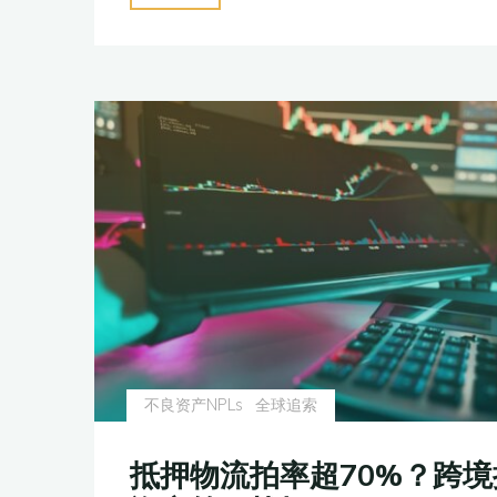
转
焦
型"
跨
境
处
置
新
路
径：
从
北
仲
研
讨
不良资产NPLs
全球追索
会
看
抵押物流拍率超70%？跨
不