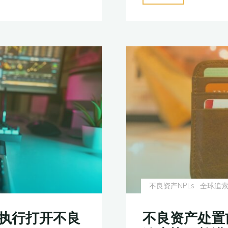
投
境
外
发
债
资
金，
被
香
港
野
鸡
券
不良资产NPLs
全球追
商
卷
境执行打开不良
不良资产处置
款：