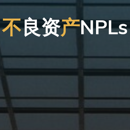
不
良
资
产
N
P
P
L
s