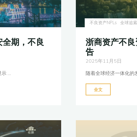
不良资产NPLs
全球追
安全期，不良
浙商资产不良
告
2025年11月5日
示 …
随着全球经济一体化的
"浙
全文
商
资
产
不
良