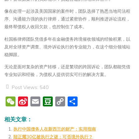
像在处理一起涉及美国国家的案件时，团队选择了熟悉当地司法程
序、沟通能力强的执行律师，通过紧密协作，顺利推进诉讼流程，
最终帮债权人收回欠款，也控制住了成本。
杜国栋律师团队凭借多年在金融债务跨境催收领域的经验积累，以
及对全球资产调查、境外诉讼执行的专业能力，在这个细分领域站
稳脚跟。
无论是面对复杂的资产转移，还是繁琐的跨国诉讼，团队都能凭借
专业知识和经验，为债权人提供切实可行的解决方案。
Post Views:
540
W
Si
E
D
C
分
e
n
m
o
o
享
C
a
ai
u
p
相关文章：
h
W
l
b
y
执行中国债务人在新西兰的财产：实用指南
陆正耀30亿被执行之谜：可否境外执行？