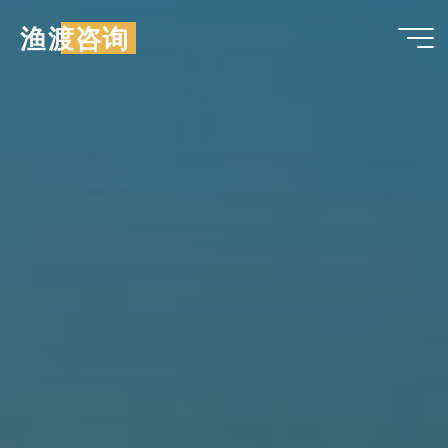
跳
渔渡咨询
至
内
容