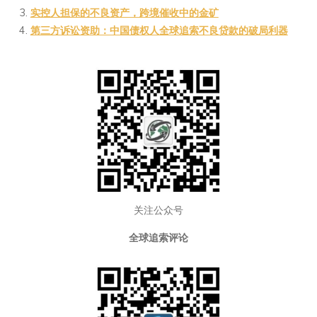
at
ei
a
Li
实控人担保的不良资产，跨境催收中的金矿
b
n
n
第三方诉讼资助：中国债权人全球追索不良贷款的破局利器
o
k
关注公众号
全球追索评论