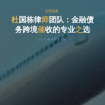
全球追索
杜
国
栋
律
师
团
队
：
金
融
债
务
跨
境
催
收
的
专
业
之
选
2025年6月13日