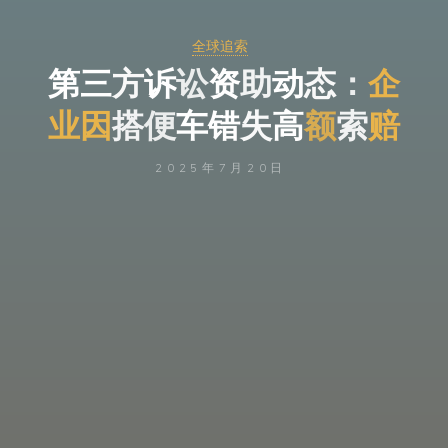
全球追索
第
三
方
诉
讼
资
助
动
态
：
企
业
因
搭
便
车
错
失
高
额
索
赔
2025年7月20日