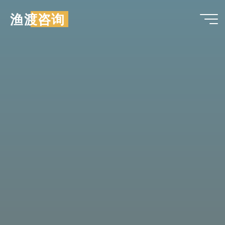
跳
渔渡咨询
至
内
容