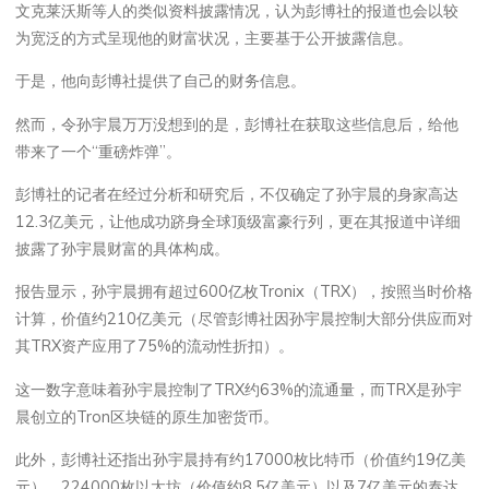
文克莱沃斯等人的类似资料披露情况，认为彭博社的报道也会以较
为宽泛的方式呈现他的财富状况，主要基于公开披露信息。
于是，他向彭博社提供了自己的财务信息。
然而，令孙宇晨万万没想到的是，彭博社在获取这些信息后，给他
带来了一个“重磅炸弹”。
彭博社的记者在经过分析和研究后，不仅确定了孙宇晨的身家高达
12.3亿美元，让他成功跻身全球顶级富豪行列，更在其报道中详细
披露了孙宇晨财富的具体构成。
报告显示，孙宇晨拥有超过600亿枚Tronix（TRX），按照当时价格
计算，价值约210亿美元（尽管彭博社因孙宇晨控制大部分供应而对
其TRX资产应用了75%的流动性折扣）。
这一数字意味着孙宇晨控制了TRX约63%的流通量，而TRX是孙宇
晨创立的Tron区块链的原生加密货币。
此外，彭博社还指出孙宇晨持有约17000枚比特币（价值约19亿美
元）、224000枚以太坊（价值约8.5亿美元）以及7亿美元的泰达