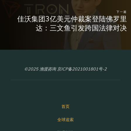
下一篇
佳沃集团3亿美元仲裁案登陆佛罗里
达：三文鱼引发跨国法律对决
©2025 渔渡咨询 京ICP备2021001801号-2
首页
全球追索