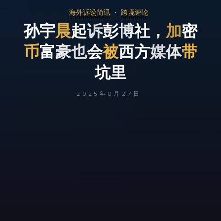
海外诉讼简讯
跨境评论
孙
宇
晨
起
诉
彭
博
社
，
，
加
密
密
币
富
豪
豪
也
会
被
西
西
方
方
媒
体
带
坑
里
2025年8月27日