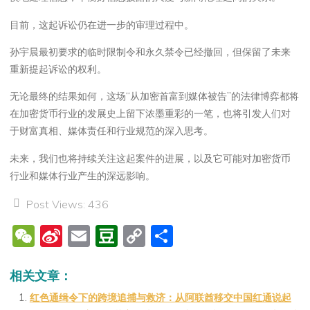
目前，这起诉讼仍在进一步的审理过程中。
孙宇晨最初要求的临时限制令和永久禁令已经撤回，但保留了未来
重新提起诉讼的权利。
无论最终的结果如何，这场“从加密首富到媒体被告”的法律博弈都将
在加密货币行业的发展史上留下浓墨重彩的一笔，也将引发人们对
于财富真相、媒体责任和行业规范的深入思考。
未来，我们也将持续关注这起案件的进展，以及它可能对加密货币
行业和媒体行业产生的深远影响。
Post Views:
436
W
Si
E
D
C
分
e
n
m
o
o
享
C
a
ai
u
p
相关文章：
h
W
l
b
y
红色通缉令下的跨境追捕与救济：从阿联酋移交中国红通说起