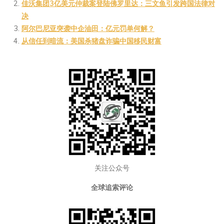
佳沃集团3亿美元仲裁案登陆佛罗里达：三文鱼引发跨国法律对
at
ei
a
Li
决
b
n
n
阿尔巴尼亚突袭中企油田：亿元罚单何解？
o
k
从信任到暗流：美国杀猪盘诈骗中国移民财富
关注公众号
全球追索评论