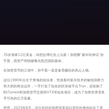
35岁身家12亿美金，却把彭博社告上法庭！加密圈“最年轻神话”孙
宇晨，因资产明细被曝光怒怼国际媒体。
在加密货币的江湖中，孙宇晨一直是备受瞩目的风云人物。
这位1990年出生于青海的创业者，凭借着对新兴技术的敏锐洞察力
和大胆的商业运作，一手打造了知名的区块链平台Tron，还收购了
BitTorrent和加密货币交易所HTX等知名项目，成为了加密世界里炙
手可热的亿万富豪。
然而，2025年8月，这位年轻的加密首富却以原告的身份站在了美