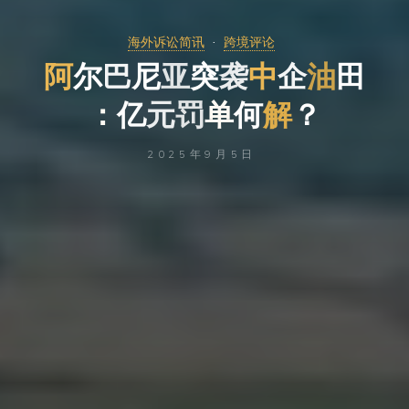
海外诉讼简讯
跨境评论
阿
尔
巴
尼
亚
突
袭
中
企
油
田
：
：
亿
元
罚
单
单
何
解
？
2025年9月5日