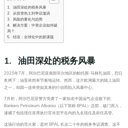
1. 油田深处的税务风暴
2. 从投资热土到争议漩涡
3. 风险的量化与趋势
4. 解决方案：中资企业如何破
局？
5. 结语：全球化中的新课题
1. 油田深处的税务风暴
2025年7月，阿尔巴尼亚南部菲尔地区的帕托斯-马林扎油田，烈日
炙烤下，油泵依然有节奏地运转。然而，这片欧洲最大的陆上油田
之一，却因一连串突如其来的行动而陷入风暴中心。
7月初，阿尔巴尼亚警方突袭了一家知名中国油气企业旗下的
Bankers Petroleum Albania（以下简称 BPAL）总部，破门而入，
逮捕了包括现任首席执行官肖宏平在内的九名现任及前任高管。
这场行动的导火索，是对 BPAL 长达二十年的税务争议调查。这不