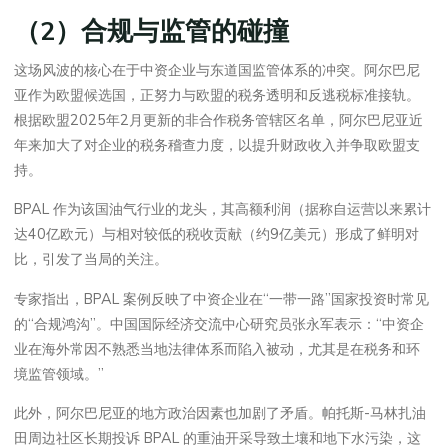
（2）合规与监管的碰撞
这场风波的核心在于中资企业与东道国监管体系的冲突。阿尔巴尼
亚作为欧盟候选国，正努力与欧盟的税务透明和反逃税标准接轨。
根据欧盟2025年2月更新的非合作税务管辖区名单，阿尔巴尼亚近
年来加大了对企业的税务稽查力度，以提升财政收入并争取欧盟支
持。
BPAL 作为该国油气行业的龙头，其高额利润（据称自运营以来累计
达40亿欧元）与相对较低的税收贡献（约9亿美元）形成了鲜明对
比，引发了当局的关注。
专家指出，BPAL 案例反映了中资企业在“一带一路”国家投资时常见
的“合规鸿沟”。中国国际经济交流中心研究员张永军表示：“中资企
业在海外常因不熟悉当地法律体系而陷入被动，尤其是在税务和环
境监管领域。”
此外，阿尔巴尼亚的地方政治因素也加剧了矛盾。帕托斯-马林扎油
田周边社区长期投诉 BPAL 的重油开采导致土壤和地下水污染，这