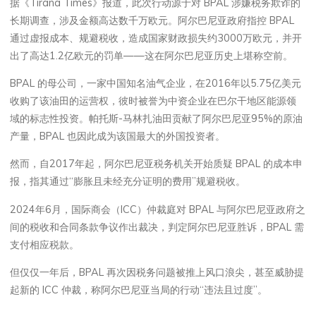
据《Tirana Times》报道，此次行动源于对 BPAL 涉嫌税务欺诈的
长期调查，涉及金额高达数千万欧元。阿尔巴尼亚政府指控 BPAL
通过虚报成本、规避税收，造成国家财政损失约3000万欧元，并开
出了高达1.2亿欧元的罚单——这在阿尔巴尼亚历史上堪称空前。
BPAL 的母公司，一家中国知名油气企业，在2016年以5.75亿美元
收购了该油田的运营权，彼时被誉为中资企业在巴尔干地区能源领
域的标志性投资。帕托斯-马林扎油田贡献了阿尔巴尼亚95%的原油
产量，BPAL 也因此成为该国最大的外国投资者。
然而，自2017年起，阿尔巴尼亚税务机关开始质疑 BPAL 的成本申
报，指其通过“膨胀且未经充分证明的费用”规避税收。
2024年6月，国际商会（ICC）仲裁庭对 BPAL 与阿尔巴尼亚政府之
间的税收和合同条款争议作出裁决，判定阿尔巴尼亚胜诉，BPAL 需
支付相应税款。
但仅仅一年后，BPAL 再次因税务问题被推上风口浪尖，甚至威胁提
起新的 ICC 仲裁，称阿尔巴尼亚当局的行动“违法且过度”。