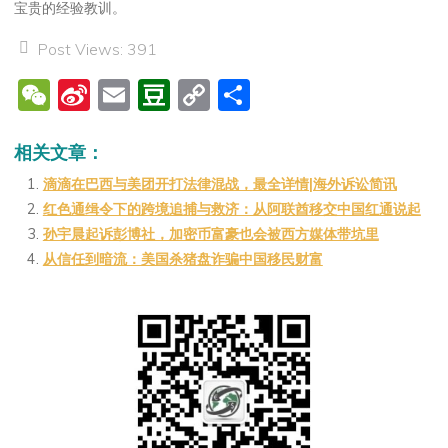
宝贵的经验教训。
Post Views:
391
W
Si
E
D
C
分
e
n
m
o
o
享
C
a
ai
u
p
相关文章：
h
W
l
b
y
滴滴在巴西与美团开打法律混战，最全详情|海外诉讼简讯
红色通缉令下的跨境追捕与救济：从阿联酋移交中国红通说起
at
ei
a
Li
孙宇晨起诉彭博社，加密币富豪也会被西方媒体带坑里
b
n
n
从信任到暗流：美国杀猪盘诈骗中国移民财富
o
k