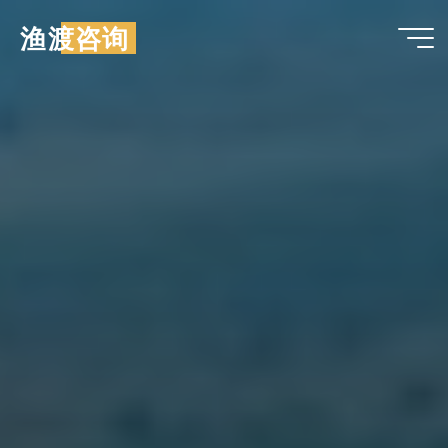
跳
渔渡咨询
至
内
容