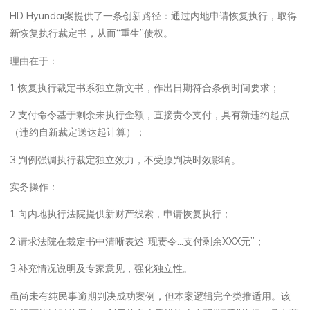
HD Hyundai案提供了一条创新路径：通过内地申请恢复执行，取得
新恢复执行裁定书，从而“重生”债权。
理由在于：
1.恢复执行裁定书系独立新文书，作出日期符合条例时间要求；
2.支付命令基于剩余未执行金额，直接责令支付，具有新违约起点
（违约自新裁定送达起计算）；
3.判例强调执行裁定独立效力，不受原判决时效影响。
实务操作：
1.向内地执行法院提供新财产线索，申请恢复执行；
2.请求法院在裁定书中清晰表述“现责令…支付剩余XXX元”；
3.补充情况说明及专家意见，强化独立性。
虽尚未有纯民事逾期判决成功案例，但本案逻辑完全类推适用。该