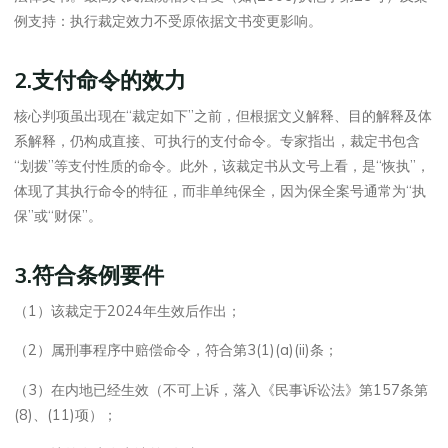
例支持：执行裁定效力不受原依据文书变更影响。
2.支付命令的效力
核心判项虽出现在“裁定如下”之前，但根据文义解释、目的解释及体
系解释，仍构成直接、可执行的支付命令。专家指出，裁定书包含
“划拨”等支付性质的命令。此外，该裁定书从文号上看，是“恢执”，
体现了其执行命令的特征，而非单纯保全，因为保全案号通常为“执
保”或“财保”。
3.符合条例要件
（1）该裁定于2024年生效后作出；
（2）属刑事程序中赔偿命令，符合第3(1)(a)(ii)条；
（3）在内地已经生效（不可上诉，落入《民事诉讼法》第157条第
(8)、(11)项）；