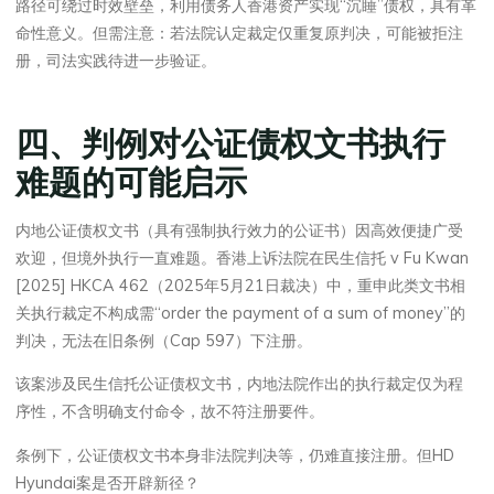
路径可绕过时效壁垒，利用债务人香港资产实现“沉睡”债权，具有革
命性意义。但需注意：若法院认定裁定仅重复原判决，可能被拒注
册，司法实践待进一步验证。
四、判例对公证债权文书执行
难题的可能启示
内地公证债权文书（具有强制执行效力的公证书）因高效便捷广受
欢迎，但境外执行一直难题。香港上诉法院在民生信托 v Fu Kwan
[2025] HKCA 462（2025年5月21日裁决）中，重申此类文书相
关执行裁定不构成需“order the payment of a sum of money”的
判决，无法在旧条例（Cap 597）下注册。
该案涉及民生信托公证债权文书，内地法院作出的执行裁定仅为程
序性，不含明确支付命令，故不符注册要件。
条例下，公证债权文书本身非法院判决等，仍难直接注册。但HD
Hyundai案是否开辟新径？