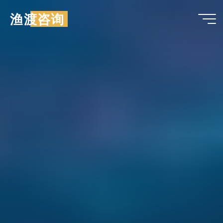
跳
渔渡咨询
至
内
容