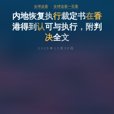
全球追索
全球追索一百案
内
地
恢
复
执
行
裁
定
书
在
香
港
得
到
认
可
与
执
行
，
附
判
决
全
文
2025年12月30日