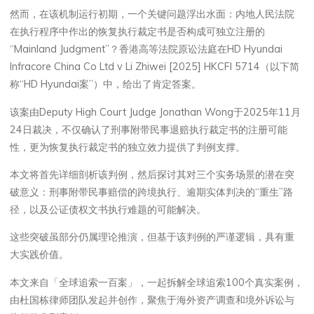
然而，在该机制运行初期，一个关键问题浮出水面：内地人民法院
在执行程序中作出的恢复执行裁定书是否构成可独立注册的
“Mainland Judgment”？香港高等法院原讼法庭在HD Hyundai
Infracore China Co Ltd v Li Zhiwei [2025] HKCFI 5714（以下简
称“HD Hyundai案”）中，给出了肯定答案。
该案由Deputy High Court Judge Jonathan Wong于2025年11月
24日裁决，不仅确认了刑事附带民事退赔执行裁定书的注册可能
性，更为恢复执行裁定书的独立效力提供了判例支撑。
本文将首先详细剖析该判例，然后探讨其对三个实务场景的潜在突
破意义：刑事附带民事赔偿的跨境执行、逾期实体判决的“重生”路
径，以及公证债权文书执行难题的可能解决。
这些突破虽部分仍属理论推演，但基于该判例的严谨逻辑，具有重
大实践价值。
本文来自「全球追索一百案」，一起拆解全球追索100个真实案例，
由杜国栋律师团队发起并创作，聚焦于海外资产调查和境外诉讼与