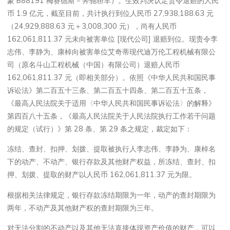
蒙 B88191 梅赛德斯－奔驰轿车）。生效判决认定责令退赔的人民
币 1.9 亿元，截至目前，共计执行到位人民币 27,938,188.63 元
（24,929,888.63 元＋3,008,300 元），尚有人民币
162,061,811.37 元未向被害单位 [现代公司] 退赔到位。现责令李
志伟、李静为、康棹向被害单位艾奇蒂现代迪万伦工程机械有限公
司（原名斗山工程机械（中国）有限公司）退赔人民币
162,061,811.37 元（即相关部分）。依照《中华人民共和国民事
诉讼法》第二百五十三条、第二百五十四条、第二百五十五条，
《最高人民法院关于适用〈中华人民共和国民事诉讼法〉的解释》
第四百八十五条，《最高人民法院关于人民法院执行工作若干问题
的规定（试行）》第 28 条、第 29 条之规定，裁定如下：
冻结、查封、扣押、划拨、提取被执行人李志伟、李静为、康棹名
下的动产、不动产、银行存款及其他财产权益，所冻结、查封、扣
押、划拨、提取的财产以人民币 162,061,811.37 元为限。
根据相关法律规定，银行存款冻结期限为一年，动产的查封期限为
两年，不动产及其他财产权的查封期限为三年。
对无法分割的不动产以及其他无法直接体现资产价值的财产，可以