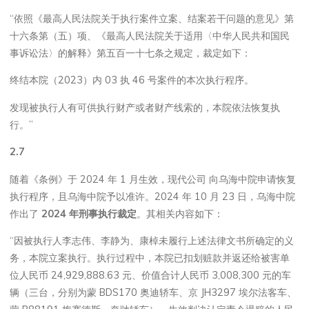
“依照《最高人民法院关于执行案件立案、结案若干问题的意见》第
十六条第（五）项、《最高人民法院关于适用〈中华人民共和国民
事诉讼法〉的解释》第五百一十七条之规定，裁定如下：
终结本院（2023）内 03 执 46 号案件的本次执行程序。
发现被执行人有可供执行财产或者财产线索的，本院依法恢复执
行。”
2.7
随着《条例》于 2024 年 1 月生效，现代公司 向乌海中院申请恢复
执行程序，且乌海中院予以准许。2024 年 10 月 23 日，乌海中院
作出了
2024
年刑事执行裁定
。其相关内容如下：
“因被执行人李志伟、李静为、康棹未履行上述法律文书所确定的义
务，本院立案执行。执行过程中，本院已扣划赃款并返还给被害单
位人民币 24,929,888.63 元、价值合计人民币 3,008,300 元的车
辆（三台，分别为蒙 BDS170 奥迪轿车、京 JH3297 埃尔法客车、