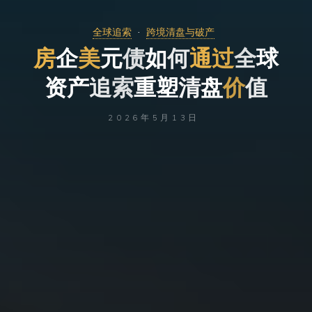
全球追索
跨境清盘与破产
房
企
元
美
元
如
债
如
何
通
全
过
全
球
球
资
产
追
产
索
重
塑
清
盘
价
值
2026年5月13日