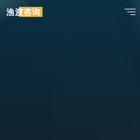
跳
渔渡咨询
至
内
容