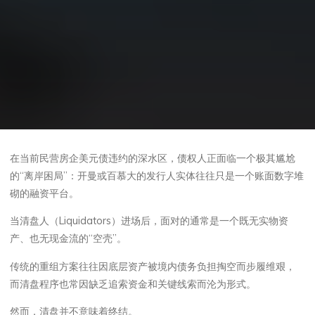
在当前民营房企美元债违约的深水区，债权人正面临一个极其尴尬
的“离岸困局”：开曼或百慕大的发行人实体往往只是一个账面数字堆
砌的融资平台。
当清盘人（Liquidators）进场后，面对的通常是一个既无实物资
产、也无现金流的“空壳”。
传统的重组方案往往因底层资产被境内债务负担掏空而步履维艰，
而清盘程序也常因缺乏追索资金和关键线索而沦为形式。
然而，清盘并不意味着终结。