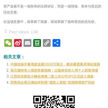
资产追索不是一场简单的法律诉讼，而是一场情报、资本与意志的
综合竞赛。
在这场竞赛中，谁掌握了线索，谁就掌握了最终受偿的优先权。
Post Views:
138
W
Si
E
D
C
分
e
n
m
o
o
享
C
a
ai
u
p
相关文章：
h
W
l
b
y
中国信保开曼清盘追索2600万美元，教你看透离岸清收底牌
美元债持有人维权终极指南：让隐身实控人用个人财富偿债
at
ei
a
Li
江西前首富彭小峰在美第二家上市公司SPI正式进入清盘
b
n
n
民营房企美元债如何利用“债权人资助”实现跨境资产回收
o
k