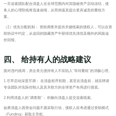
一旦追索团队配合清盘人在全球范围内对其隐秘资产启动冻结，债
务人的心理防线将迅速崩塌，从而倒逼其提出更具诚意的重组方
案。
（2）优先分配机制： 资助调查并提供关键线索的债权人，可以在资
助协议中约定，从追回的隐藏资产中获得优先清偿及额外的风险溢
价回报。
四、 给持有人的战略建议
面对违约残局，房企美元债持有人不应陷入“等待重组”的消极心理。
1.尽早启动深度尽调： 在清盘程序初期，甚至在清盘前，就应聘请
专业团队对实际控制人及其关联方的全球资产布局进行摸底。
2.利用清盘人的“调查期”： 积极向清盘人提交追索线索。
如果清盘人因资金问题不愿采取行动，债权人应考虑通过资助模式
（Funding）获取主导权。