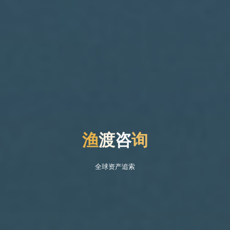
渔
渡
渡
咨
询
全球资产追索