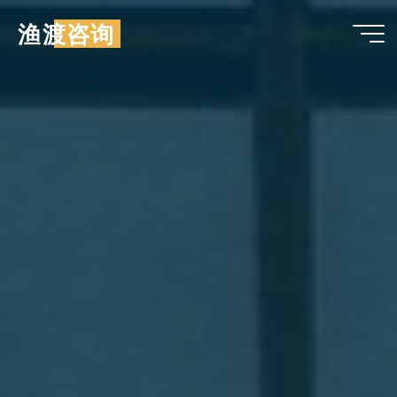
跳
渔渡咨询
至
内
容