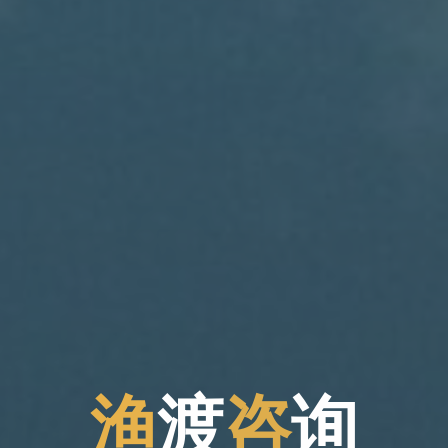
渔
渡
咨
询
询