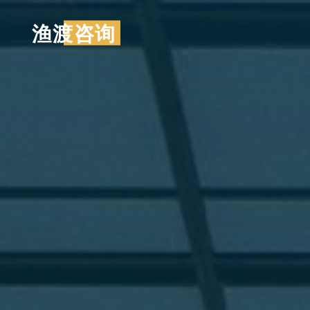
跳
渔渡咨询
至
内
容