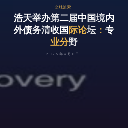
全球追索
浩
天
举
办
二
第
二
届
中
国
境
国
内
外
债
务
债
清
收
清
国
际
坛
论
坛
：
专
业
分
野
2025年4月8日