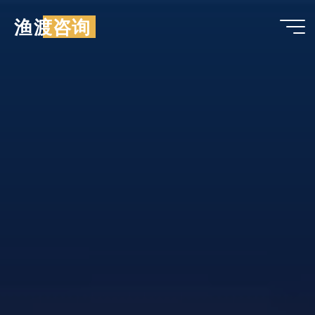
跳
渔渡咨询
至
内
容