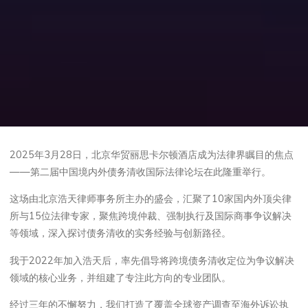
2025年3月28日，北京华贸丽思卡尔顿酒店成为法律界瞩目的焦点
——第二届中国境内外债务清收国际法律论坛在此隆重举行。
这场由北京浩天律师事务所主办的盛会，汇聚了10家国内外顶尖律
所与15位法律专家，聚焦跨境仲裁、强制执行及国际商事争议解决
等领域，深入探讨债务清收的实务经验与创新路径。
我于2022年加入浩天后，率先倡导将跨境债务清收定位为争议解决
领域的核心业务，并组建了专注此方向的专业团队。
经过三年的不懈努力，我们打造了覆盖全球资产调查至海外诉讼执