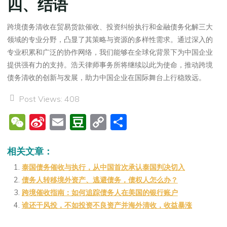
四、结语
跨境债务清收在贸易货款催收、投资纠纷执行和金融债务化解三大
领域的专业分野，凸显了其策略与资源的多样性需求。通过深入的
专业积累和广泛的协作网络，我们能够在全球化背景下为中国企业
提供强有力的支持。浩天律师事务所将继续以此为使命，推动跨境
债务清收的创新与发展，助力中国企业在国际舞台上行稳致远。
Post Views:
408
W
Si
E
D
C
分
e
n
m
o
o
享
C
a
ai
u
p
相关文章：
h
W
l
b
y
泰国债务催收与执行，从中国首次承认泰国判决切入
债务人转移境外资产、逃避债务，债权人怎么办？
at
ei
a
Li
跨境催收指南：如何追踪债务人在美国的银行账户
b
n
n
谁还干风投，不如投资不良资产并海外清收，收益暴涨
o
k