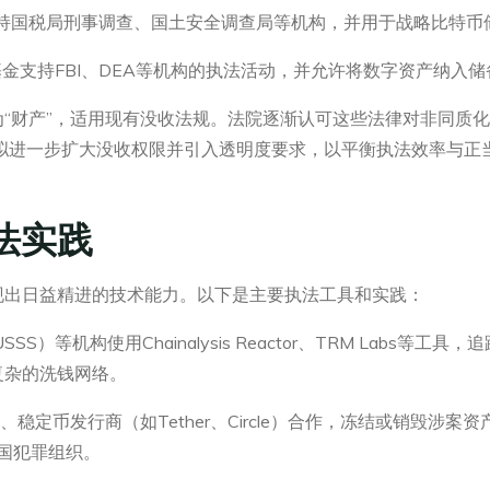
政部没收基金支持国税局刑事调查、国土安全调查局等机构，并用于战略比
法部资产没收基金支持FBI、DEA等机构的执法活动，并允许将数字资产纳入
“财产”，适用现有没收法规。法院逐渐认可这些法律对非同质化代
拟进一步扩大没收权限并引入透明度要求，以平衡执法效率与正
法实践
现出日益精进的技术能力。以下是主要执法工具和实践：
SS）等机构使用Chainalysis Reactor、TRM Labs
复杂的洗钱网络。
、稳定币发行商（如Tether、Circle）合作，冻结或销毁涉案
跨国犯罪组织。