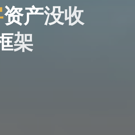
字
资
产
没
收
框
架