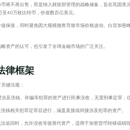
特币将不再出售，而是纳入财政部管理的战略储备，旨在巩固美
万至40万枚比特币，价值数百亿美元。
值保值，同时避免因大规模抛售导致市场价格波动。白宫加密峰
战略资产的认可，也引发了全球金融市场的广泛关注。
法律框架
下关键法规：
)(A) & (C)：允许对涉及洗钱、诈骗等犯罪的资产进行民事没收，无需刑
规定刑事没收需在洗钱相关犯罪定罪后进行，涵盖直接或间接涉及犯罪的资产。
当犯罪直接收益无法追回时，允许没收等值替代资产，适用于加密货币转移或