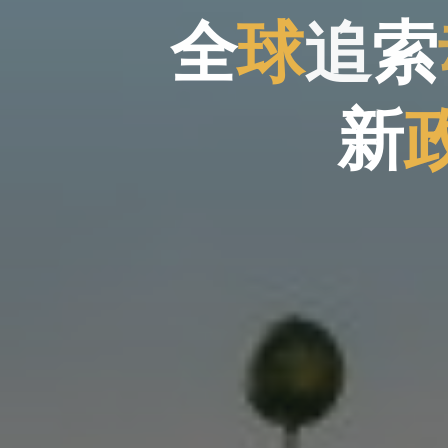
全
球
追
索
新