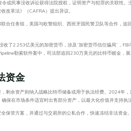
 41搜查令或民事没收诉讼获得法院授权，证明资产与犯罪的关联
收改革法》（CAFRA）提出异议。
s）和联合任务组，美国与欧警组织、西班牙国民警卫队等合作，追回跨
收了2.253亿美元的加密货币，涉及“加密货币信任骗局”，FB
al Pipeline勒索软件案中，司法部追回230万美元的比特币赎
法资金
，剩余资产则纳入战略比特币储备或用于执法经费。2024年，
策，确保在市场条件适宜时出售部分资产，以最大化价值并支持执
安全保管方案，并通过与交易所的公私合作，快速冻结非法资金