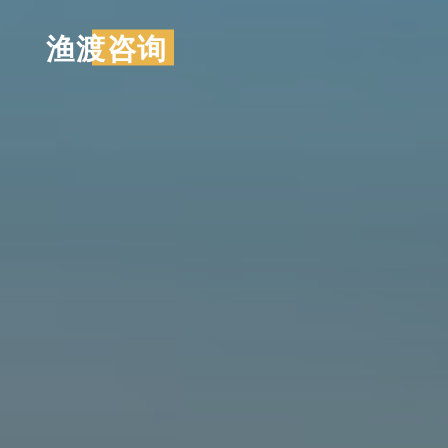
跳
渔渡咨询
至
内
容