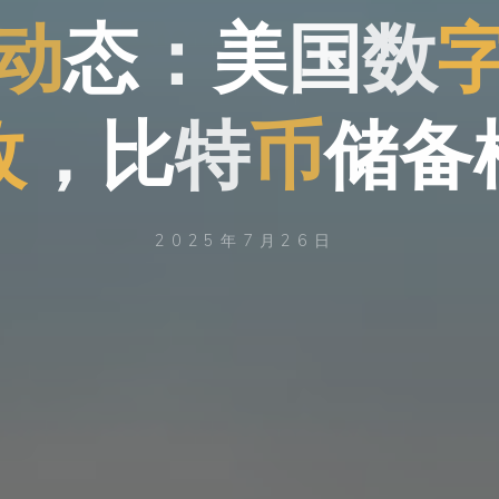
动
态
：
美
国
数
政
，
比
特
币
储
备
2025年7月26日