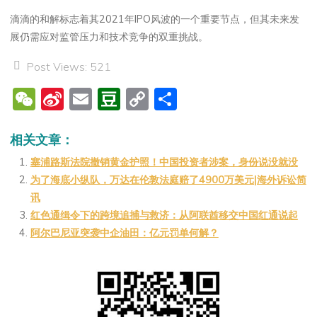
滴滴的和解标志着其2021年IPO风波的一个重要节点，但其未来发
展仍需应对监管压力和技术竞争的双重挑战。
Post Views:
521
W
Si
E
D
C
分
e
n
m
o
o
享
C
a
ai
u
p
相关文章：
h
W
l
b
y
塞浦路斯法院撤销黄金护照！中国投资者涉案，身份说没就没
为了海底小纵队，万达在伦敦法庭赔了4900万美元|海外诉讼简
at
ei
a
Li
讯
b
n
n
红色通缉令下的跨境追捕与救济：从阿联酋移交中国红通说起
o
k
阿尔巴尼亚突袭中企油田：亿元罚单何解？