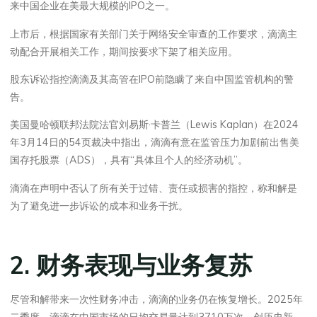
来中国企业在美最大规模的IPO之一。
上市后，根据国家有关部门关于网络安全审查的工作要求，滴滴主
动配合开展相关工作，期间按要求下架了相关应用。
股东诉讼指控滴滴及其高管在IPO前隐瞒了来自中国监管机构的警
告。
美国曼哈顿联邦法院法官刘易斯·卡普兰（Lewis Kaplan）在2024
年3月14日的54页裁决中指出，滴滴有意在监管压力加剧前出售美
国存托股票（ADS），具有“具体且个人的经济动机”。
滴滴在声明中否认了所有关于过错、责任或损害的指控，称和解是
为了避免进一步诉讼的成本和业务干扰。
2. 财务表现与业务复苏
尽管和解带来一次性财务冲击，滴滴的业务仍在恢复增长。2025年
二季度，滴滴在中国市场的日均交易量达到3710万次，创历史新