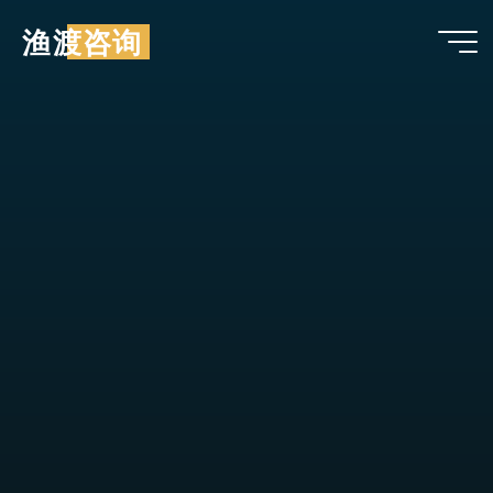
跳
渔渡咨询
至
内
容