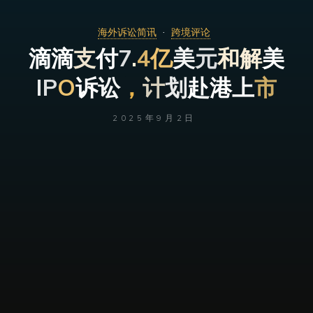
海外诉讼简讯
跨境评论
滴
滴
支
支
付
7
.
.
4
亿
美
元
和
解
和
解
美
I
P
O
诉
讼
，
计
计
划
赴
港
上
市
2025年9月2日