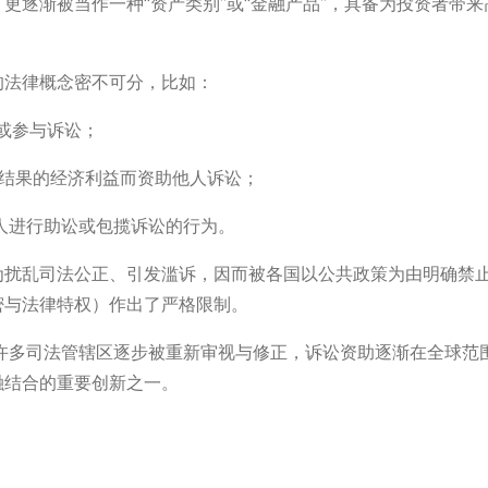
更逐渐被当作一种“资产类别”或“金融产品”，具备为投资者带
的法律概念密不可分，比如：
发起或参与诉讼；
取诉讼结果的经济利益而资助他人诉讼；
动他人进行助讼或包揽诉讼的行为。
为扰乱司法公正、引发滥诉，因而被各国以公共政策为由明确禁
密与法律特权）作出了严格限制。
在许多司法管辖区逐步被重新审视与修正，诉讼资助逐渐在全球范
融结合的重要创新之一。