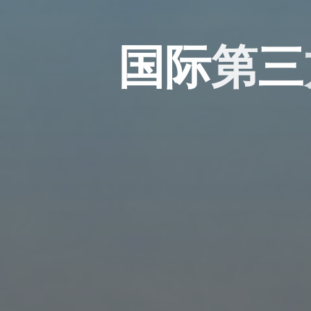
国
际
第
三