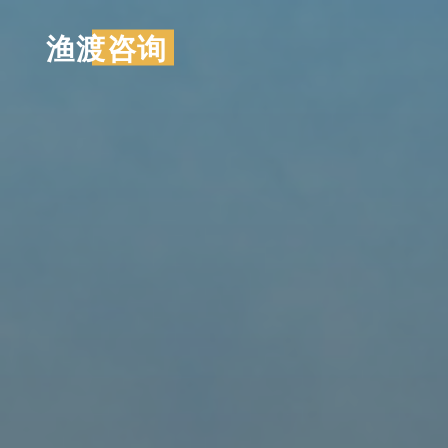
跳
渔渡咨询
至
内
容