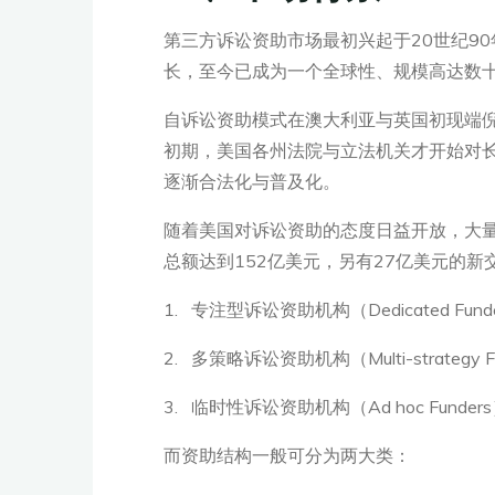
第三方诉讼资助市场最初兴起于20世纪9
长，至今已成为一个全球性、规模高达数
自诉讼资助模式在澳大利亚与英国初现端倪
初期，美国各州法院与立法机关才开始对长
逐渐合法化与普及化。
随着美国对诉讼资助的态度日益开放，大量
总额达到152亿美元，另有27亿美元的
1. 专注型诉讼资助机构（Dedicated Fund
2. 多策略诉讼资助机构（Multi-strategy F
3. 临时性诉讼资助机构（Ad hoc Funder
而资助结构一般可分为两大类：