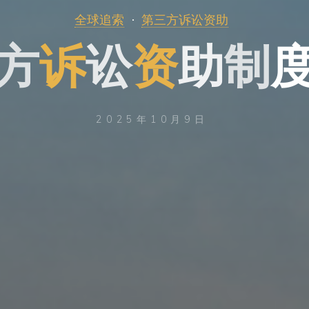
全球追索
第三方诉讼资助
方
诉
讼
资
助
制
2025年10月9日