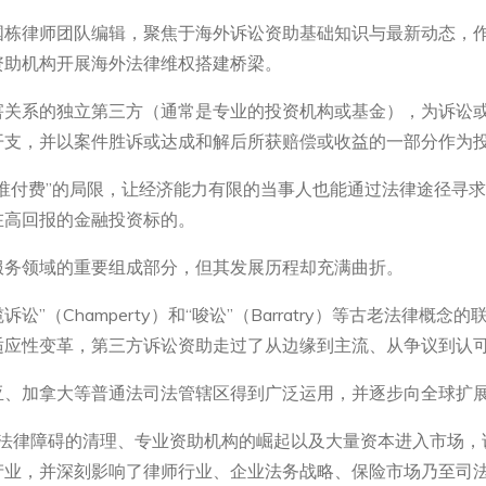
国栋律师团队编辑，聚焦于海外诉讼资助基础知识与最新动态，
资助机构开展海外法律维权搭建桥梁。
害关系的独立第三方（通常是专业的投资机构或基金），为诉讼
开支，并以案件胜诉或达成和解后所获赔偿或收益的一部分作为
谁付费”的局限，让经济能力有限的当事人也能通过法律途径寻
在高回报的金融投资标的。
服务领域的重要组成部分，但其发展历程却充满曲折。
“包揽诉讼”（Champerty）和“唆讼”（Barratry）等古老法
适应性变革，第三方诉讼资助走过了从边缘到主流、从争议到认
亚、加拿大等普通法司法管辖区得到广泛运用，并逐步向全球扩
统法律障碍的清理、专业资助机构的崛起以及大量资本进入市场
产业，并深刻影响了律师行业、企业法务战略、保险市场乃至司