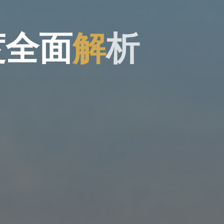
度
全
面
解
析