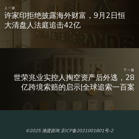
上一篇
许家印拒绝披露海外财富，9月2日恒
大清盘人法庭追击42亿
下一篇
世荣兆业实控人掏空资产后外逃，28
亿跨境索赔的启示|全球追索一百案
©2025 渔渡咨询 京ICP备2021001801号-2