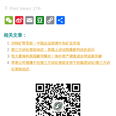
Post Views:
276
W
Si
E
D
C
分
e
n
m
o
o
享
C
a
ai
u
p
相关文章：
h
W
l
b
y
沙特矿带竞标：中国企业抢滩中东矿业市场
第三方诉讼资助动态：英国上诉法院最新判决的启示
at
ei
a
Li
恒大夏海钧美国豪宅曝光！海外资产调查成全球追索关键
b
n
n
苹果公司都遭不住第三方诉讼资助支持下的集团诉讼|第三方诉
o
k
讼资助动态