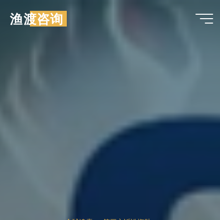
跳
渔渡咨询
至
内
容