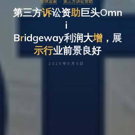
全球追索
第三方诉讼资助
第
三
方
诉
讼
资
助
巨
头
O
m
n
i
B
r
i
d
g
e
w
a
y
利
润
大
增
，
展
示
行
业
前
景
良
好
2025年9月5日