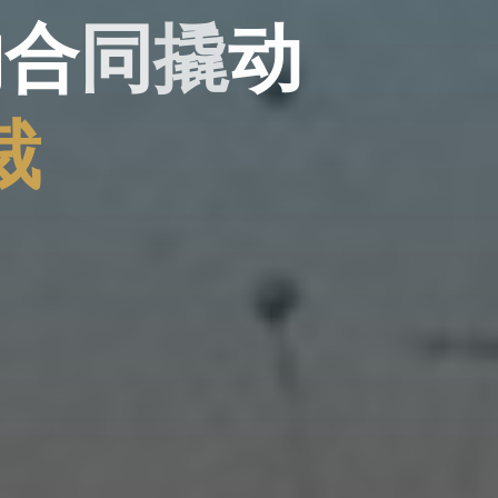
的
合
同
撬
动
裁