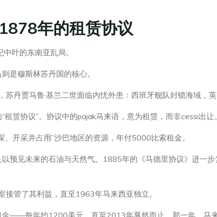
1878年的租赁协议
纪中叶的东南亚乱局。
岛则是穆斯林苏丹国的核心。
峰，苏丹贾马鲁·基兰二世面临内忧外患：西班牙舰队封锁海域，
赁协议”。协议中的pajak马来语，意为租赁，而非cessi出让
探、开采并占用”沙巴地区的资源，年付5000比索租金。
以预见未来的石油与天然气。1885年的《马德里协议》进一步
室接管了其利益，直至1963年马来西亚独立。
金——每年约1200美元，直至2013年戛然而止。那一年，