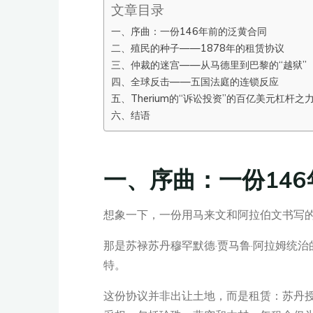
文章目录
一、序曲：一份146年前的泛黄合同
二、殖民的种子——1878年的租赁协议
三、仲裁的迷宫——从马德里到巴黎的“越狱”
四、全球反击——五国法庭的连锁反应
五、Therium的“诉讼投资”的百亿美元杠杆之
六、结语
一、序曲：一份14
想象一下，一份用马来文和阿拉伯文书写的
那是苏禄苏丹穆罕默德·贾马鲁·阿拉姆统
特。
这份协议并非出让土地，而是租赁：苏丹授予英国