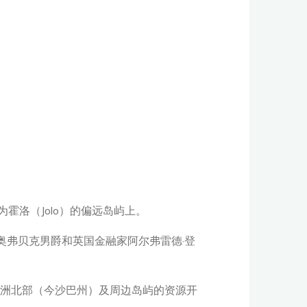
霍洛（Jolo）的偏远岛屿上。
奥弗贝克男爵和英国金融家阿尔弗雷德·登
）在婆罗洲北部（今沙巴州）及周边岛屿的资源开