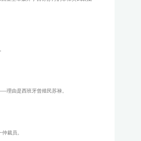
。
地——理由是西班牙曾殖民苏禄。
一仲裁员。