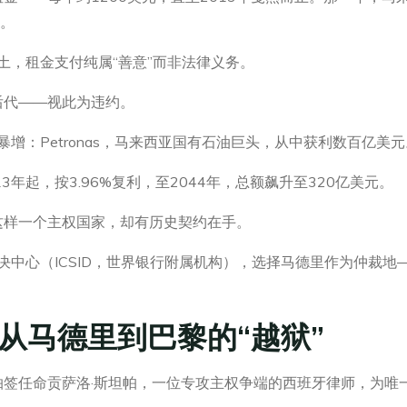
亡。
土，租金支付纯属“善意”而非法律义务。
后代——视此为违约。
暴增：Petronas，马来西亚国有石油巨头，从中获利数百亿美元
年起，按3.96%复利，至2044年，总额飙升至320亿美元。
这样一个主权国家，却有历史契约在手。
解决中心（ICSID，世界银行附属机构），选择马德里作为仲裁
从马德里到巴黎的“越狱”
过抽签任命贡萨洛·斯坦帕，一位专攻主权争端的西班牙律师，为唯