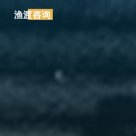
跳
渔渡咨询
至
内
容