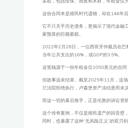
采权，包括珍珠、燕窝和木材，年租金仅为5
这份合同本是殖民时代遗物，却在146年
它不只关乎历史债务，更揭示了现代金融工具——第
家预算的巨额索赔。
2022年2月28日，一位西班牙仲裁员在
当年公共支出的16%，或GDP的3.5%。
这笔钱源于一份年租金仅1050美元的合
但故事远未结束。截至2025年11月，
兰法院拒绝执行，卢森堡资产冻结悬而未决
而这一切的幕后推手，正是伦敦的诉讼资助巨头T
这个传奇案例，不仅是殖民遗产的回音壁
同时，也暴露了这种“无风险正义”的双刃