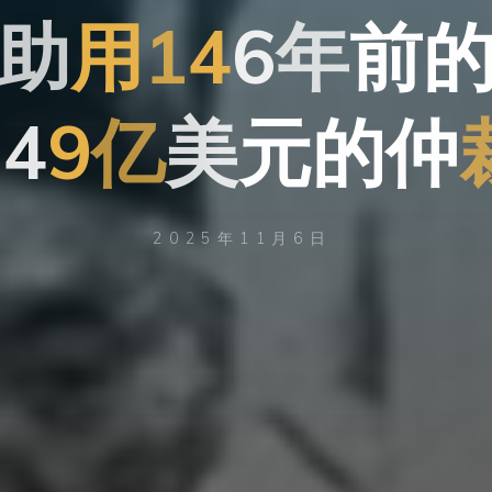
助
用
1
4
6
年
前
1
4
9
亿
美
元
的
仲
2025年11月6日