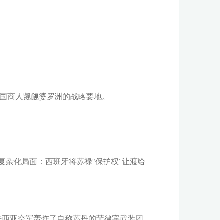
英国商人觊觎婆罗洲的战略要地。
。
复杂化局面：西班牙将苏禄“保护权”让渡给
马来西亚空军轰炸了自称苏丹的菲律宾武装团