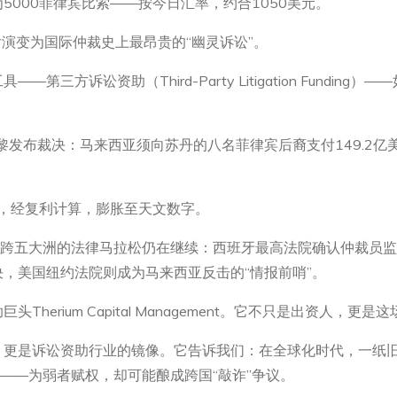
000菲律宾比索——按今日汇率，约合1050美元。
后演变为国际仲裁史上最昂贵的“幽灵诉讼”。
三方诉讼资助（Third-Party Litigation Fundi
巴黎发布裁决：马来西亚须向苏丹的八名菲律宾后裔支付149.2亿
同，经复利计算，膨胀至天文数字。
这场跨五大洲的法律马拉松仍在继续：西班牙最高法院确认仲裁员
，美国纽约法院则成为马来西亚反击的“情报前哨”。
herium Capital Management。它不只是出资人，
，更是诉讼资助行业的镜像。它告诉我们：在全球化时代，一纸
剑——为弱者赋权，却可能酿成跨国“敲诈”争议。