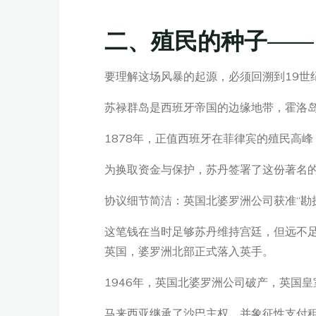
二、殖民的种子——
要理解这场风暴的起源，必须回溯到19世
苏禄群岛是西班牙帝国的边缘地带，霍洛
1878年，正值西班牙在菲律宾的殖民高
为换取资金与保护，苏丹签署了这份著名的“租
协议细节简洁：英国北婆罗洲公司获准“勘
这笔钱在当时足够苏丹维持宫廷，但远不足
英国，婆罗洲北部正式落入英手。
1946年，英国北婆罗洲公司破产，英国皇
马来西亚继承了沙巴主权，并象征性支付租