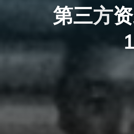
第
三
方
资