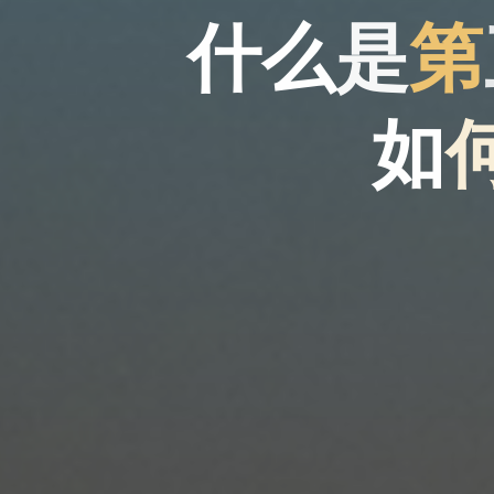
什
么
是
第
如