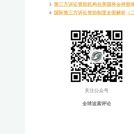
b
n
n
第三方诉讼资助机构在美国将会持股律
国际第三方诉讼资助制度全面解析（
o
k
关注公众号
全球追索评论