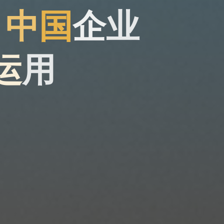
？
中
国
企
业
运
运
用