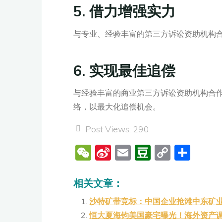
5.
借力增强实力
与专业、经验丰富的第三方诉讼资助机构
6.
实现最佳追偿
与经验丰富的商业第三方诉讼资助机构合
络，以最大化追偿机会。
Post Views:
290
W
Si
E
D
C
分
e
n
m
o
o
享
C
a
ai
u
p
相关文章：
h
W
l
b
y
沙特矿带竞标：中国企业抢滩中东矿
at
ei
a
Li
恒大夏海钧美国豪宅曝光！海外资产