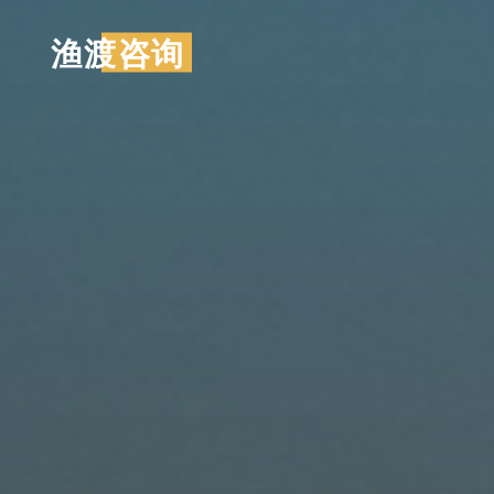
跳
渔渡咨询
至
内
容