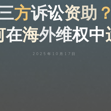
三
方
诉
讼
资
资
助
助
何
何
在
海
海
外
维
权
中
2025年10月17日