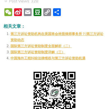
Post Views:
328
W
Si
E
D
C
分
e
n
m
o
o
享
C
a
ai
u
p
相关文章：
h
W
l
b
y
第三方诉讼资助机构在美国将会持股律师事务所？|第三方诉讼
资助动态
at
ei
a
Li
国际第三方诉讼资助制度全面解析（二）
b
n
n
国际第三方诉讼资助制度详解（三）
o
k
中国海外工程纠纷法律维权与第三方诉讼资助机遇