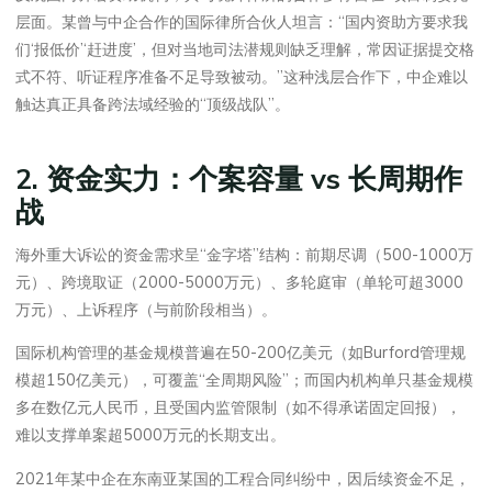
层面。某曾与中企合作的国际律所合伙人坦言：“国内资助方要求我
们‘报低价’‘赶进度’，但对当地司法潜规则缺乏理解，常因证据提交格
式不符、听证程序准备不足导致被动。”这种浅层合作下，中企难以
触达真正具备跨法域经验的“顶级战队”。
2. 资金实力：个案容量 vs 长周期作
战
海外重大诉讼的资金需求呈“金字塔”结构：前期尽调（500-1000万
元）、跨境取证（2000-5000万元）、多轮庭审（单轮可超3000
万元）、上诉程序（与前阶段相当）。
国际机构管理的基金规模普遍在50-200亿美元（如Burford管理规
模超150亿美元），可覆盖“全周期风险”；而国内机构单只基金规模
多在数亿元人民币，且受国内监管限制（如不得承诺固定回报），
难以支撑单案超5000万元的长期支出。
2021年某中企在东南亚某国的工程合同纠纷中，因后续资金不足，