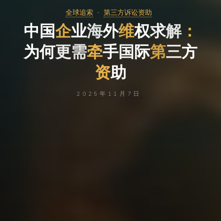
全球追索
第三方诉讼资助
中
国
企
业
海
外
维
权
求
解
：
为
何
更
需
牵
手
国
际
第
三
方
资
助
2025年11月7日