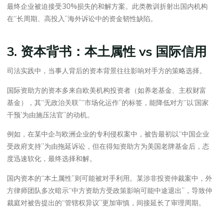
最终企业被迫接受30%损失的和解方案。此类教训折射出国内机构
在“长周期、高投入”海外诉讼中的资金韧性缺陷。
3. 资本背书：本土属性 vs 国际信用
司法实践中，当事人背后的资本背景往往影响对手方的策略选择。
国际资助方的资本多来自欧美机构投资者（如养老基金、主权财富
基金），其“无政治关联”“市场化运作”的标签，能降低对方“以‘国家
干预’为由施压法官”的动机。
例如，在某中企与欧洲企业的专利侵权案中，被告最初以“中国企业
受政府支持”为由拖延诉讼，但在得知资助方为美国老牌基金后，态
度迅速软化，最终选择和解。
国内资本的“本土属性”则可能被对手利用。某涉非投资仲裁案中，外
方律师团队多次暗示“中方资助方受政策影响可能中途退出”，导致仲
裁庭对被告提出的“管辖权异议”更加审慎，间接延长了审理周期。