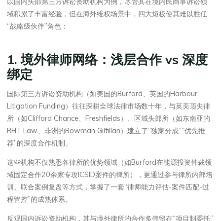
以国内头部第三方诉讼资助机构为例，尽管其在境内民商事诉讼领
域积累了丰富经验，但在海外维权场景中，四大短板使其难以胜任
“战略级伙伴”角色：
1. 境外律师网络：浅层合作 vs 深度
绑定
国际第三方诉讼资助机构（如美国的Burford、英国的Harbour
Litigation Funding）往往深耕全球法律市场数十年，与英美顶尖律
所（如Clifford Chance、Freshfields）、区域头部所（如东南亚的
RHT Law、非洲的Bowman Gilfillan）建立了“独家分成”“优先推
荐”的深度合作机制。
这些机构不仅熟悉各律所的优势领域（如Burford在能源投资仲裁领
域固定合作20余家专攻ICSID案件的律所），更通过参与律所内部培
训、联合案例复盘等方式，掌握了一套“律师能力评估-案件匹配-过
程管控”的成熟体系。
反观国内诉讼资助机构，其与境外律所的合作多停留在“项目制委托”