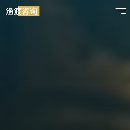
跳
渔渡咨询
至
内
容