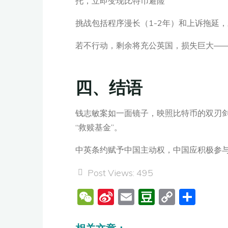
托，立即变现比特币避险
挑战包括程序漫长（1-2年）和上诉拖延，对策
若不行动，剩余将充公英国，损失巨大—
四、结语
钱志敏案如一面镜子，映照比特币的双刃剑：
“救赎基金”。
中英条约赋予中国主动权，中国应积极参与
Post Views:
495
W
Si
E
D
C
分
e
n
m
o
o
享