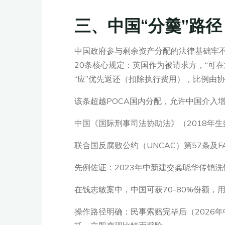
三、中国“分羹”路径
中国政府参与剩余资产分配的法律基础牢不
20条核心规定：英国作为被请求方，“可
“应”优先返还（扣除执行费用），比例由
该条超越POCA国内分配，允许中国介入增
中国《国际刑事司法协助法》（2018年
联合国反腐败公约（UNCAC）第57条及
先例佐证：2023年中新建交龚晓华传销洗
在钱志敏案中，中国可获70-80%份额，
操作路径明确：民事索赔完毕后（2026