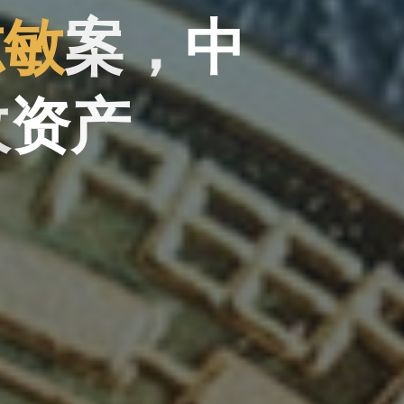
志
敏
案
，
中
收
资
资
产