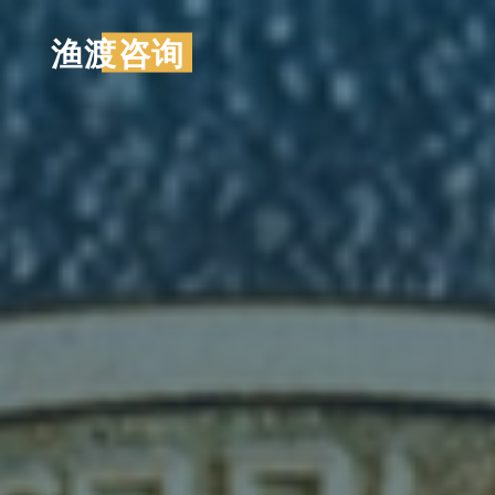
跳
渔渡咨询
至
内
容