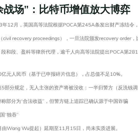
余战场”：比特币增值放大博弈
23年12月，英国高等法院根据POCA第245A条发出财产冻结
il recovery proceedings），一旦法院颁发recovery o
、盈科等律所代理，逾千人向高等法院提出POCA第281条“权益主张
-50亿元人民币（基于已申报碎片信息），占总值不足10%。
CA第5部分规定，无人主张的资产将被没收：一半归警方（反洗钱
称部分为“合法收益”，但警方链上追踪已确认源于中国诈骗
国“独吞”
由Wang Wu提起）延期至11月15日，尚未实质进展。