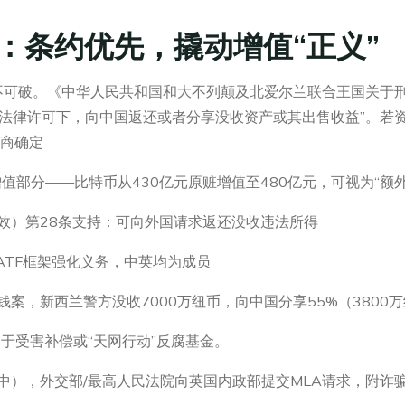
：条约优先，撬动增值“正义”
可破。《中华人民共和国和大不列颠及北爱尔兰联合王国关于刑
在法律许可下，向中国返还或者分享没收资产或其出售收益”。若
协商确定
值部分——比特币从430亿元原赃增值至480亿元，可视为“额
生效）第28条支持：可向外国请求返还没收违法所得
FATF框架强化义务，中英均为成员
钱案，新西兰警方没收7000万纽币，向中国分享55%（380
用于受害补偿或“天网行动”反腐基金。
年中），外交部/最高人民法院向英国内政部提交MLA请求，附