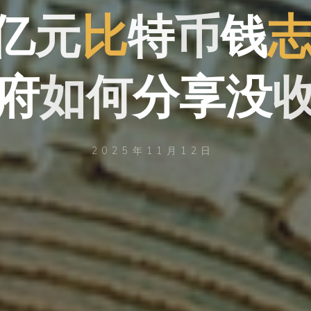
亿
亿
元
比
特
币
钱
府
府
如
何
分
享
没
2025年11月12日