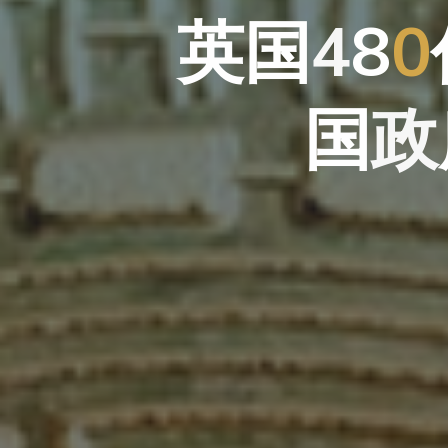
英
国
4
8
0
国
政
政