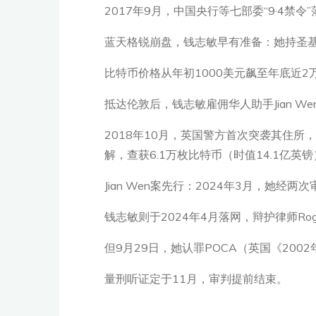
2017年9月，中国央行等七部委“9·4禁
蓝天格锐崩盘，钱志敏早有准备：她持圣基茨
比特币价格从年初1000美元飙至年底近2
抵达伦敦后，钱志敏雇佣华人助手Jian W
2018年10月，英国警方首次突袭其住所，
解，查获6.1万枚比特币（时值14.1亿英
Jian Wen案先行：2024年3月，她经
钱志敏则于2024年4月落网，辩护律师Ro
但9月29日，她认罪POCA（英国《20
量刑听证定于11月，审判提前结束。