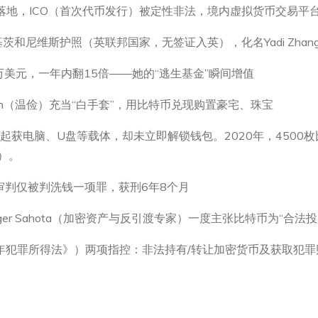
令”落地，ICO（首次代币发行）被定性非法，境内虚拟货币交易平
和尼维斯护照（英联邦国家，无签证入英），化名Yadi Zhan
万美元，一年内翻15倍——她的“逃生基金”瞬间增值
en（温俭）充当“白手套”，用比特币兑现购置豪宅、珠宝
起获电脑、U盘等载体，却未立即解锁钱包。2020年，4500枚
镑）。
两次审判仅被判洗钱一项罪，获刑6年8个月
ger Sahota（加密资产与反引渡专家）一度主张比特币为“合法
02年犯罪所得法》）两项指控：非法持有/转让加密货币及获取犯罪