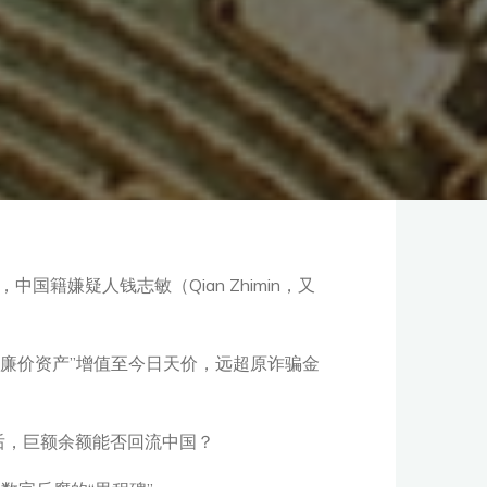
籍嫌疑人钱志敏（Qian Zhimin，又
的“廉价资产”增值至今日天价，远超原诈骗金
后，巨额余额能否回流中国？