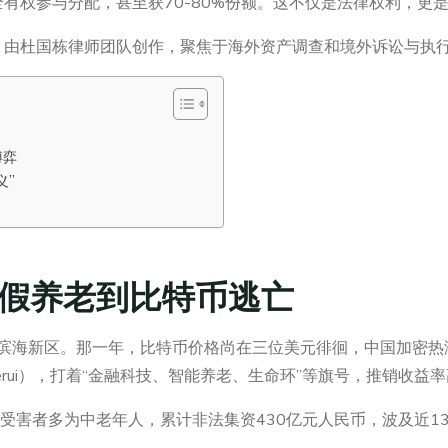
有权参与分配，甚至获70-80%份额。这不仅是法律权利，更是
，由杜国栋律师团队创作，聚焦于海外资产调查和境外诉讼与执
博弈
义”
假养老到比特币逃亡
津滨海新区。那一年，比特币价格尚在三位美元徘徊，中国加密热
Gerui），打着“金融科技、智能养老、生命环”等旗号，推销收益率高
，受害者多为中老年人，累计非法集资430亿元人民币，波及近1