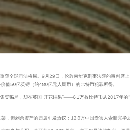
塑全球司法格局。9月29日，伦敦南华克刑事法院的审判席上，中国
和转移价值50亿英镑（约480亿元人民币）的比特币犯罪所得。
集资骗局，却在英国“开花结果”——6.1万枚比特币从2017年
框架，但剩余资产的归属引发热议：12.8万中国受害人索赔完毕