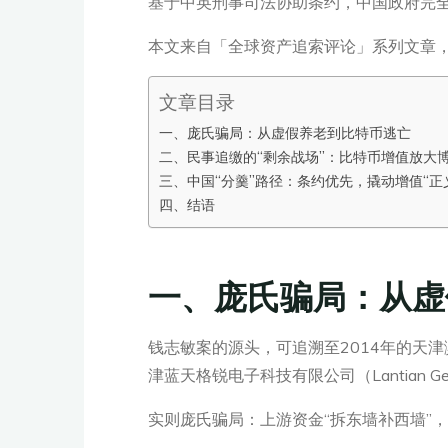
基于中英刑事司法协助条约，中国政府完全
本文来自「全球资产追索评论」系列文章
文章目录
一、庞氏骗局：从虚假养老到比特币逃亡
二、民事追缴的“剩余战场”：比特币增值放大
三、中国“分羹”路径：条约优先，撬动增值“正
四、结语
一、庞氏骗局：从虚
钱志敏案的源头，可追溯至2014年的天
津蓝天格锐电子科技有限公司（Lantian 
实则庞氏骗局：上游资金“拆东墙补西墙”