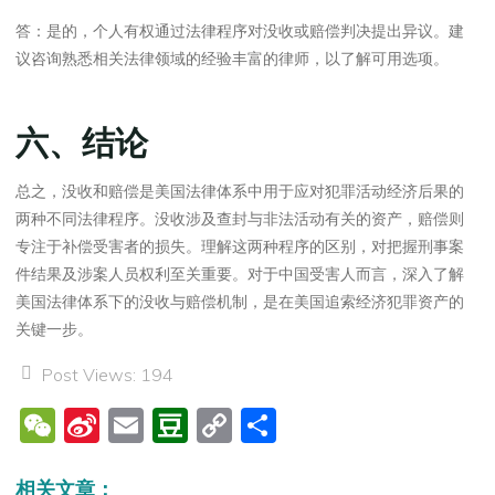
答：是的，个人有权通过法律程序对没收或赔偿判决提出异议。建
议咨询熟悉相关法律领域的经验丰富的律师，以了解可用选项。
六、结论
总之，没收和赔偿是美国法律体系中用于应对犯罪活动经济后果的
两种不同法律程序。没收涉及查封与非法活动有关的资产，赔偿则
专注于补偿受害者的损失。理解这两种程序的区别，对把握刑事案
件结果及涉案人员权利至关重要。对于中国受害人而言，深入了解
美国法律体系下的没收与赔偿机制，是在美国追索经济犯罪资产的
关键一步。
Post Views:
194
W
Si
E
D
C
分
e
n
m
o
o
享
相关文章：