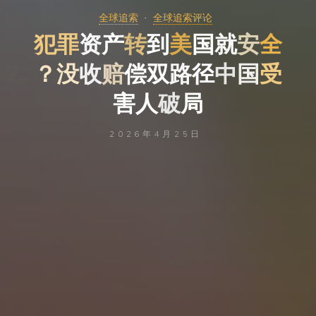
全球追索
全球追索评论
犯
罪
资
产
转
到
美
国
就
安
安
全
？
？
没
没
收
赔
赔
偿
双
路
径
中
国
受
害
人
破
局
2026年4月25日