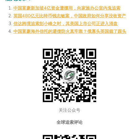
C
a
ai
u
p
h
W
l
b
y
中国富豪新加坡4亿资金遭挪用，向家族办公室内鬼追索
英国480亿元比特币钱志敏案，中国政府如何分享没收资产
at
ei
a
Li
信达跨境追索彭小峰之时，其美国上市公司正进入清盘
b
n
n
中国富豪海外信托的避债防火真牢靠？俄寡头英国栽了跟头
o
k
关注公众号
全球追索评论