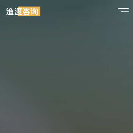
跳
渔渡咨询
至
内
容