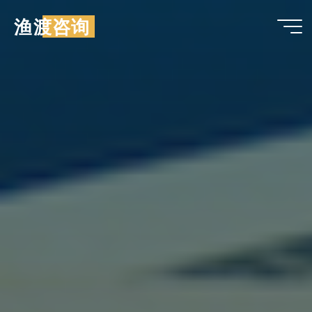
跳
渔渡咨询
至
内
容