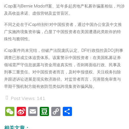
iCap案与Bernie Madoff案、近年多起房地产私募诈骗案相似，均涉
及高收益承诺、虚假营销及监管盲区。
不同之处在于iCap特别针对中国投资者，通过中国办公室及中文推
广实施跨境集资诈骗，凸显了中国投资者在美国遭遇此类欺诈的特
殊性与脆弱性。
iCap案件尚未完结，但破产法院庞氏认定、DFI行政指控及DOJ刑事
调查已形成立体追责体系。该案警示中国投资者：在美国私募证券
领域需严守信息披露与资金用途真实性，否则将面临行政、民事及
刑事三重责任。对中国投资者而言，及时申报债权、关注税务扣除
并跟进诉讼进展是现实救济路径。对监管者而言，完善豁免审查与
早期干预机制方能有效防范类似跨境集资诈骗风险。
Post Views:
141
W
Si
E
D
C
分
e
n
m
o
o
享
相关文章：