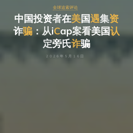
全球追索评论
国
中
国
资
投
资
者
在
美
国
遇
集
资
诈
骗
：
从
i
i
a
C
案
a
p
案
看
美
国
认
国
定
旁
氏
诈
骗
2026年5月16日