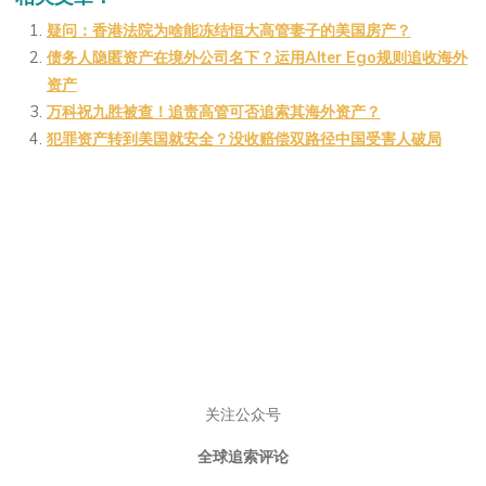
C
a
ai
u
p
h
W
l
b
y
疑问：香港法院为啥能冻结恒大高管妻子的美国房产？
债务人隐匿资产在境外公司名下？运用Alter Ego规则追收海外
at
ei
a
Li
资产
b
n
n
万科祝九胜被查！追责高管可否追索其海外资产？
o
k
犯罪资产转到美国就安全？没收赔偿双路径中国受害人破局
关注公众号
全球追索评论