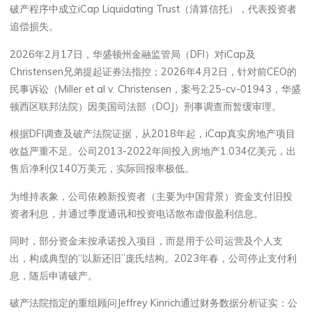
破产程序中成立iCap Liquidating Trust（清算信托），代表投资者
追偿损失。
2026年2月17日，华盛顿州金融监管局（DFI）对iCap及
Christensen兄弟提起证券法指控；2026年4月2日，针对前CEO的
民事诉讼（Miller et al v. Christensen，案号2:25-cv-01943，华盛
顿西区联邦法院）因美国司法部（DOJ）刑事调查而暂缓审理。
根据DFI调查及破产法院证据，从2018年起，iCap真实房地产项目
收益严重不足。公司2013-2022年间投入房地产1.034亿美元，出
售后净利仅140万美元，实际回报率极低。
为维持表象，公司依赖新投资者（主要为中国背景）资金支付旧投
资者利息，并通过季度通讯和投资电话散布虚假盈利信息。
同时，部分资金未按承诺投入项目，而是用于公司运营及个人支
出，构成典型的“以新还旧”庞氏结构。2023年春，公司停止支付利
息，随后申请破产。
破产法院指定的重组顾问Jeffrey Kinrich通过财务数据分析证实：公