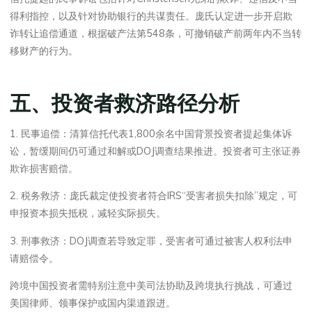
得利指控，以及针对协助银行的共谋责任。庞氏认定进一步开启欺
诈转让追偿通道，根据破产法第548条，可撤销破产前两年内不当转
移财产的行为。
五、投资者救济路径分析
1. 民事追偿：清算信托代表1,800余名中国背景投资者提起集体诉
讼，暂缓期间仍可通过和解或DOJ调查结果推进。投资者可主张证券
欺诈损害赔偿。
2. 税务救济：庞氏裁定使投资者符合IRS“受害者损失扣除”规定，可
申报资本损失抵税，减轻实际损失。
3. 刑事救济：DOJ调查若导致定罪，受害者可通过被害人权利法申
请赔偿令。
跨境中国投资者需特别注意中美司法协助及跨境执行挑战，可通过
美国律师、领事保护或国内渠道跟进。