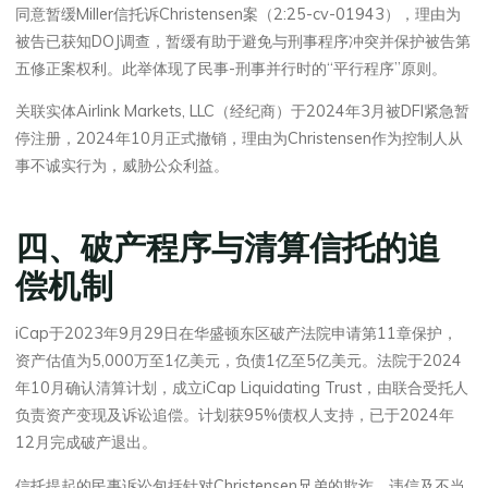
同意暂缓Miller信托诉Christensen案（2:25-cv-01943），理由为
被告已获知DOJ调查，暂缓有助于避免与刑事程序冲突并保护被告第
五修正案权利。此举体现了民事-刑事并行时的“平行程序”原则。
关联实体Airlink Markets, LLC（经纪商）于2024年3月被DFI紧急暂
停注册，2024年10月正式撤销，理由为Christensen作为控制人从
事不诚实行为，威胁公众利益。
四、破产程序与清算信托的追
偿机制
iCap于2023年9月29日在华盛顿东区破产法院申请第11章保护，
资产估值为5,000万至1亿美元，负债1亿至5亿美元。法院于2024
年10月确认清算计划，成立iCap Liquidating Trust，由联合受托人
负责资产变现及诉讼追偿。计划获95%债权人支持，已于2024年
12月完成破产退出。
信托提起的民事诉讼包括针对Christensen兄弟的欺诈、违信及不当