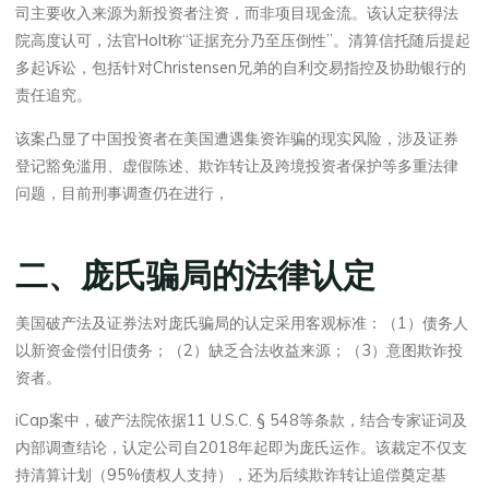
司主要收入来源为新投资者注资，而非项目现金流。该认定获得法
院高度认可，法官Holt称“证据充分乃至压倒性”。清算信托随后提起
多起诉讼，包括针对Christensen兄弟的自利交易指控及协助银行的
责任追究。
该案凸显了中国投资者在美国遭遇集资诈骗的现实风险，涉及证券
登记豁免滥用、虚假陈述、欺诈转让及跨境投资者保护等多重法律
问题，目前刑事调查仍在进行，
二、庞氏骗局的法律认定
美国破产法及证券法对庞氏骗局的认定采用客观标准：（1）债务人
以新资金偿付旧债务；（2）缺乏合法收益来源；（3）意图欺诈投
资者。
iCap案中，破产法院依据11 U.S.C. § 548等条款，结合专家证词及
内部调查结论，认定公司自2018年起即为庞氏运作。该裁定不仅支
持清算计划（95%债权人支持），还为后续欺诈转让追偿奠定基