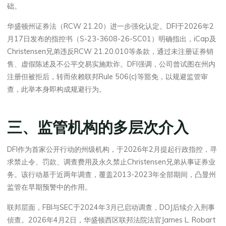
础。
华盛顿州证券法（RCW 21.20）进一步强化认定。DFI于2026年2
月17日发布的指控书（S-23-3608-26-SC01）明确指出，iCap及
Christensen兄弟违反RCW 21.20.010等条款，通过未注册证券销
售、虚假陈述及不公平交易实施欺诈。DFI强调，公司曾试图在州内
注册但被拒后，转而依赖联邦Rule 506(c)等豁免，以规避监管审
查，此举本身即构成规避行为。
三、监管机构的多层次介入
DFI作为首家公开行动的州级机构，于2026年2月提起行政指控，寻
求禁止令、罚款、调查费用及永久禁止Christensen兄弟从事证券业
务。该行动基于近两年调查，覆盖2013-2023年全部期间，凸显州
监管在早期预警中的作用。
联邦层面，FBI与SEC于2024年3月已启动调查，DOJ后续介入刑事
侦查。2026年4月2日，华盛顿西区联邦法院法官James L. Robart